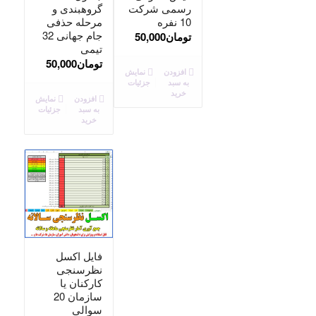
رسمی شرکت
گروهبندی و
10 نفره
مرحله حذفی
جام جهانی 32
تومان
50,000
تیمی
تومان
50,000
افزودن
نمایش
به سبد
جزئیات
خرید
افزودن
نمایش
به سبد
جزئیات
خرید
فایل اکسل
نظرسنجی
کارکنان یا
سازمان 20
سوالی