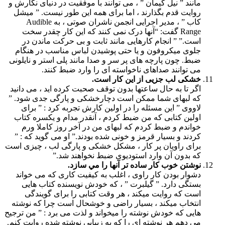
مانند ” نیل گیمان ” ، می توانند با موفقیت در دنیای نگارش و
روایت قدم بگذارند ، اما برای همه این طور نیست. ” میشل
کاب ” ، مدیر اجرایی انجمن ناشران صوتی ، به Audible
Range گفت: “آنها درک نمی کنند که این کار چقدر سخت
است.” ” انجام کارهایی مانند ثابت و بی حرکت ماندن در
جلوی میکروفون و یا حتی پوشیدن لباس مناسب در هنگام
ضبط. چون پارچه های پر سر و صدا مانند پلی استر و نایلونی
می توانند صداهای ناخواسته ای را وارد ضبط کنند.
خشکی لب جزیی از این کار است.
اگر تا به حال ساعتها بدون توقف صحبت کرده اید ، می دانید
که لبهای شما ممکن است دچارخشکی و پارگی جدی شود. ”
لاووی ” این مسئله را در اولین کارش تجربه کرد : ” برای
اولین كتابی كه من ضبط كردم ، آنقدر مدام و یکسره کتاب
خواندم و ضبط کردم که لبهای من در آخر روز کاملا ورم
کردند و بسیار قرمز و خونی شده بودند.” او می گوید که : ”
برای راویان پر کار ، مشکل خشکی و پارگی لب ، چیزی است
که بدون آن وارد استودیوی ضبط نخواهند شد.”
نوشتن خوب کار ساده تر آنها را مي سازد.
دشوار بودن کار راوی ، اغلب به کیفیت کاری که می خواند
بستگی دارد. ” گیلبرت ” ، که خودش نویسنده کتاب هایی
است که روایت میکند ، هر وقت کتابی را برای گویندگی
انتخاب میکند ، بسیار راضی و خوشحال است چرا که نوشته
هایی که خودش نوشته را میخواند و لذت می برد : ” من ترجیح
می دهم هر نوشته ای را که به زیبایی نوشته شده روایت کنم.