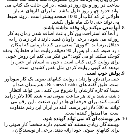
ساعت در روز و پنج روز در هفته ، در این حالت یک کتاب می
تواند حدود چهار روز طول بکشد. اما برای کارهای بسیار
طولانی تر که کتاب از 1000 صفحه بیشتر است ، روند ضبط
می تواند حتی تا یک ماه طول بکشد.
آنها سعی میکنند زیاد وقفه نداشته باشند.
از آنجا که استراحت بین کار باعث اضافه شدن زمان به کار
روزانه می شود ، برخی راویان قصد دارند تا این زمان را به
حداقل برسانند. “لاووی” سعی می کند تا زمانی که امکان
دارد ضبط کند ، او پس از 90 دقیقه روایت مدام فقط یک وقفه
کوچک میکند. او می گوید: “من فکر می کنم این روش خوبی
برای روایت کردن کتاب است ، چون به انسان این حس را
میدهد که گویی روایت کردن مثل نفس کشیدن است.”
پولش خوب است.
حتی برای تازه واردان ، روایت کتابهای صوتی یک کار سودآور
است. طبق گفته های Business Insider ، هنرمندان صدا و
سیما که تازه کارشان را شروع می کنند ، می توانند انتظار
داشته باشند برای هر ساعت صوتی تمام شده 100 دلار درآمد
کسب کنند. برای حرفه ای ها در این صنعت ، این رقم می
توانند به 500 دلار نیز برسد. البته در ایران این رقم متفاوت
است اما امیدوار کننده است.
هر نویسنده ای که نمی تواند گوینده شود.
نویسندگان زیادی هستند که تصمیم دارند شخصاً کار صوتی را
برای کتابهای صوتی خود ارائه دهند. برخی از نویسندگان ،