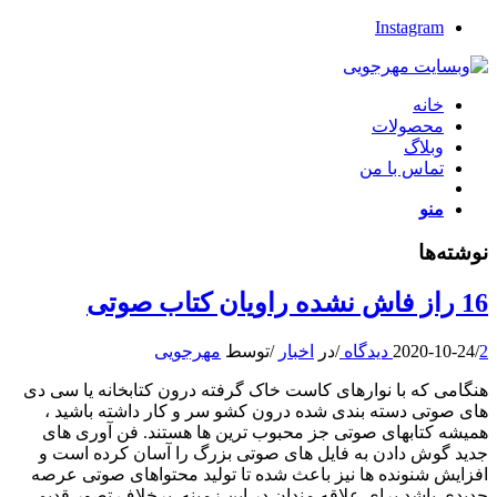
Instagram
خانه
محصولات
وبلاگ
تماس با من
منو
نوشته‌ها
16 راز فاش نشده راویان کتاب صوتی
2 دیدگاه
/
2020-10-24
/
در
اخبار
/
توسط
مهرجویی
هنگامی که با نوارهای کاست خاک گرفته درون کتابخانه یا سی دی
های صوتی دسته بندی شده درون کشو سر و کار داشته باشید ،
همیشه کتابهای صوتی جز محبوب ترین ها هستند. فن آوری های
جدید گوش دادن به فایل های صوتی بزرگ را آسان کرده است و
افزایش شنونده ها نیز باعث شده تا تولید محتواهای صوتی عرصه
جدیدی باشد برای علاقه مندان در این زمینه. برخلاف تصور قدیمی ،