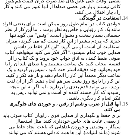
بعضی اوقات حتی عایق های ضد صوت گران قیمت هم هنوز
کافی نیستند و باز هم بعضی صداها از آنها عبور می کنند و کار
را دچار اختلال می کنند.
استقامت در گویندگی
خواندن کتاب در تمام طول روز ممکن است برای بعضی افراد
مانند یک کار رؤیایی و خاص به نظر برسد ، اما این کار از نظر
جسمانی بسیار سخت و دشوار است. “ونس” می گوید تنها
چیزی که مردم بیشتر از این کار دست کم می گیرند ، میزان
استقامت آن است. او می گوید: “این کار فقط در داشتن
صدایی خوب تمام نمیشود.” اگر فکر می کنید میخواهید کتاب
صوتی ضبط کنید ، به اتاق خواب خود بروید و یک کتاب را از
قفسه انتخاب کنید. یک ساعت بنشینید و با صدای بلند آن را با
خود بخوانید. چند دقیقه استراحت کنید ، سپس برگردید و یک
ساعت دیگر مجدداً این کار را انجام دهید و باز هم تکرار کنید.
این کار را تا پنج روز پشت سر هم انجام دهید. اگر از آن لذت
بردید ، می توانید قدم بعدی را بردارید ، اما اگر به این نتیجه
رسیدید که کار خسته کننده ای است و نمی توانید ، پس به
فکر انجام کار دیگری باشید.
آنها قبل از ضرب و شتم از رفتن ، و خوردن چای جلوگیری
می کنند.
برای حفظ و نگهداری از صدایی قوی ، راویان کتاب صوتی باید
از بعضی عادت های خاص خودداری کنند. مثل استعمال
سیگار ، نوشیدن و خوردن غذاهایی که باعث ایجاد خلط می
شوند (مانند لبنیات). این ها همه عاداتی هستند که می توانند