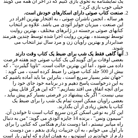
یک نمایشنامه به نحوی بازی کنیم که در آخر آن همه می گویند
خیلی خوب بازی کرد.”
صنعت کتاب صوتی دارای اسکارهای خودش است.
هر ساله ، انجمن ناشران صوتی ، به افتخار بهترین افراد در
این صنعت ، میزبان جوایز آئودی می باشد. علاوه بر انتخاب
کتابهای صوتی برجسته در ژانرهای مختلف ، بهترین روایت
توسط نویسنده ، بهترین روایت اجرا شده توسط چندین هنرمند
صدابردار و بهترین راویان زن و مرد سال نیز انتخاب می
شوند.
آنها گاهی فقط یک شب برای ضبط یک کتاب وقت دارند
بعضی اوقات برای گویندگی یک کتاب صوتی چند هفته فرصت
داده می شود ، اما این بهترین حالت است. “تاویا گیلبرت” ، كه
بیش از 500 جلد کتاب صوتی را ضبط كرده است ، می گوید :
“جهان نشر بسیار سریع است ، بنابراین ما باید آماده باشیم كه
به این درخواست پاسخ دهیم و در برنامه خود جای خود را
برای آنچه اتفاق می افتد بسازیم.” “که این هرگز قابل پیش
بینی نیست.” اگر یک پیشنهاد در فرصتی بسیار کم پیش بیاید ،
بعضی راویان ممکن است تمام یک شب را برای ضبط یک
کتاب یا بخش زیادی از آن بگذارند.
این کار به نوعی اسکن کردن سریع کتاب است تا خواندن آن.
“سیمون ونس” ، برنده 14 جایزه آئودی می گوید: “من به دنبال
راه میانبر نیستم ، اما دوست ندارم هنگامی که کتابی را برای
بار اول می خوانم ، به آن جزییات زیادی بدهم ، من دوست
دارم از خواندنم در استودیو ، به همان اندازه که اولین بار است