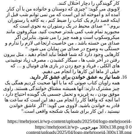
کار گویندگی را دچار اختلال کنند.
لاویوی می گوید: “چیزی که دوستان و خانواده من با آن کنار
آمده اند و آموخته اند این است که من نمی توانم شب قبل از
اینکه قصد دارم یک کتاب را ضبط کنم ، به کافه یا رستوران
بروم.” ” صدای محیط در یک رستوران به نحوی است که
مجبورید تمام شب کمی بلندتر صحبت کنید. میکروفون مانند
میکروسکوپ است و همه چیز را می شنود. بنابراین اگر
صدای من خسته باشد ، من خاصیت ارتجاعی لازم را ندارم و
خستگی به وضوح در صدای من نمایان می شود. “
کارهایی وجود دارد که شما قطعاً نباید انجام دهید ، مثل بیرون
رفتن در آخر شب ها ، سیگار کشیدن ، مصرف زیاد نوشیدنی
های الکلی ، فریاد و جیغ زدن در بازی های فوتبال و … که
خیلی از ماها این کارها را انجام می دهیم.
شما نیاز به عشق خواندن برای عشق کار دارید.
همه راویان کتاب صوتی که ما با آنها صحبت کردیم همگی یک
چیز مشترک دارند: آنها همیشه مشتاق خوانندگی هستند. راوی
موفق بودن ، به غریزه و تحمل جسمی یک گوینده احتیاج دارد ،
اما آنچه که واقعاً کار را انجام می دهد این است که ساعت ها
قادر به خواندن باشید. لاووی می گوید: “اگر عاشق خواندن
نیستید ، این کار برای شما یک شکنجه واقعی است.”
https://mehrjooei.ir/wp-content/uploads/2025/04/logo-mehrjooei4-
0
0
300x138.png
مهرجویی
https://mehrjooei.ir/wp-
content/uploads/2025/04/logo-mehrjooei4-300x138.png