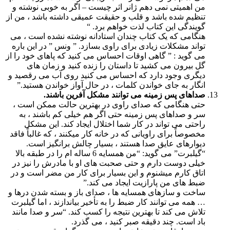
من اهمیتی نمی دهم ژانر اثر چیست – اگر به خوبی نوشته و
تنظیم شده باشد و قلب و حقیقت عمیقی داشته باشد ، من از
گویندگی این کتاب لذت خواهم برد. “
هنگامی که یک کتاب چندان استادانه نوشته نشده است ، می
تواند مشکلات زیادی برای راوی بسازد. ” ونس ” در این باره
می گوید : ” گاهی اوقات احساس می کنید که پاهای خود را از
گل بیرون می کشید تا داستان را زنده کنید و زمان های
دیگری وجود دارد که احساس می کنید روی آب می رقصید و
انگار به جای خواندن کلمات ، در حال آواز خواندن هستید.”
صداهای پس زمینه می توانند مشکل آفرین باشند.
حتی هنگامی که صدای راوی در بهترین حالت ممکن است ،
سر و صداهای پس زمینه حتی اگر هم خیلی کم باشند ، به
راحتی می تواند در کار شما اختلال ایجاد کند. این مشکل
مخصوصاً برای راویانی که در خانه کار میکنند ، که غالباً فاقد
دیوارهای عایق صدا هستند ، بسیار چالش برانگیز است.
“گیلبرت” می گوید: “من همسایه 6 ساله ام را در طبقه بالا
خیلی دوست دارم و حتی صحبت های او با مادرش را نیز در
اتاق کارم میشنوم و این بسیار برای کار من مضر است و در
ضبط های من پارازیت ایجاد می کند.”
ساخت و سازهای همسایه ها ، صدای باز و بسته شدن درها و
… همه می توانند کار ضبط را به تأخیر بیاندازند ، اما گیلبرت
تلاش می کند تا بهترین نتیجه را کسب کند. “سر و صدا مانند
باد است. چند دقیقه صبر کنید ، می گذرد.