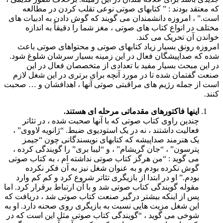
که معتقد بودند : ” کتابهای صوتی نوعی تقلب کردن در مطالعه
است.” ، امروزه دانشمندان می گویند که گوش دادن به ادبیات های
مختلف در انواع کتاب های صوتی ، مغز شما را دقیقاً به اندازه
خواندن آن تحریک می کند.
امروزه رونق بسیار زیاد کتابهای صوتی و محتواهای صوتی باعث
شده که صداپیشگان فعال در این زمینه بسیار سرشان شلوغ شود.
در این مبحث بسیار مفید با تعدادی از متخصصان فعال در این
صنعت گفتمان شده تا در مورد آنچه برای برتری در این شغل لازم
است از جمله رژیم های مراقبتی صوتی آنها ، اهدافشان و … صحبت
کنند.
اینها فاکتورهای مقدماتی مرحله ای هستند.
چندین راوی کتاب صوتی که با آنها صحبت شده ، در تئاتر
فعالیت داشتند ، نه در یک استودیوی ضبط. “ژانویه لاووی” ،
یک هنرمند صداپیشه که کتابهای نویسندگانی چون “جیمز
پترسون” ، “جان گریشام” ، و “لیبا بری” را گویندگی کرده ،
می گوید : “من هرگز کتاب صوتی نداشته ام ، به کتاب صوتی
گوش نکرده بودم و به عنوان شغل نیز به آن فکر نکرده
بودم.” او در ابتدا از بازیگری تئاتر شروع کرد و کم کم وارد
مقوله گویندگی کتاب صوتی شد و با آن ارتباط برقرار کرد. اما
پس از اینکه بیشتر درگیر صنعت کتاب صوتی شد ، دریافت که
این شغل مزیت هایی نسبت به بازیگری روی صحنه دارد. او به
شوخی می گوید ، “گویندگی کتاب صوتی مثل این است که در