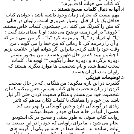
که کتاب می خوانم لذت ببرم.”
آنها به دنبال کلمات صحیح هستند …
مهم نیست که بحران زمان وجود داشته باشد ، خواندن کتاب
حداقل یک بار از قبل ، بسیار ضروری است. راویان در حالی
که متن را کمرنگ می کنند ، در جستجوی کلمات خاص هستند.
“لاووی” در این زمینه توضیح می دهد : او با صدای بلند گفت :
“یا”. او فریاد زد ” یا” او زمزمه کرد “یا” . اگر من نمی دانم که
او آن را زمزمه کرد تا زمانی که من خط را می گویم ، من
وقت خود را تلف کردم. بنابراین اگر بتوانم آنها را علامت بزنم
تا چشمم ببیند که در حال ظهور هستند ، من مجبور نیستم
دوباره برگردم و دوباره خط را بگویم. “” لهجه ها ، کلمات
سخت تلفظ شده و نام شخصیت ها موارد دیگری هستند که
راویان به دنبال آن هستند.
توضیحات فیزیکی
گیلبرت در این باره میگوید : من هنگامی که در حال صحبت
کردن از زبان شخصیت های کتاب هستم ، حس میکنم که آن
شخصیت خود من هستم و هنگام صحبت کردن حتی اگر نیاز
باشد بدن خودم را هماهنگ با کلمات تکان میدهم که تاثیر
زیادی در گویندگی دارد و حس گویندگی را بهتر می کند.
بعضی از آنها در خانه صدای خود را ضبط میکنند
روایت کتاب صوتی به طور سنتی و صحیح در یک استودیو
انجام می شود ، اما برای راویانی که خود را در این صنعت به
اثبات رسانده اند ، ضبط صدا در خانه نیز یکی از گزینه های