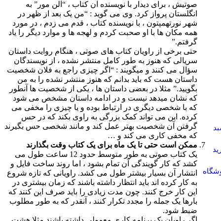
صوتیش ، برای دیدار با نویسنده آن کتاب ، “آلن مور” به
انگلستان پرواز کرد. وی می گوید : “من یک بعد از ظهر در
شهر نورتهمپتون ، با نویسنده کتاب ، قدم می زدم ، در مورد
همه مکان ها با او صحبت کردم و لهجه ها و موارد دیگر را یاد
گرفتم.”
حتی برخی از راویان کتاب های صوتی ، هنگام روایت داستان
سریالی که هنوز به طور کامل منتشر نشده ، از نویسندگان
سؤال می کنند و میگویند : “اگر چیزی راجع به فلان شخصیت
داستان هست که باید بدانم که هنوز منتشر نشده را به من
بگویید.” مثلا در بعضی داستان ها ، یکی از شخصیت ها آنطور
که نشان میدهد نیست و در ادامه داستان مشخص می شود
که با شخصی دیگری در ارتباط بوده و یا چیزی را مخفی می
کرده. این می تواند کمک بزرگی به راوی بکند که در حس
گرفتن آن شخصیت بهتر عمل کند و مانند شخصی حس بگیرند
د
که مخفی کاری می کند و …
ممکن است حتی تا یک ماه برای یک کتاب وقت بگذارند
ید
یک کتاب صوتی به طور متوسط حدود 12 ساعت طول می
کشد که کار گویندگی آن تمام بشود ، اما روند ساخت فایل و
شگاه
انتشار آن بسیار بیشتر طول می کشد. راویانی که تازه شروع
به کار کرده اند باید انتظار داشته باشند که زمان بیشتری در
این کار خرج کنند. چون مدت زیادی را باید صرف این کنند که
بارها یک جمله را مجدد تکرار کنند ، آنقدر که به طور مطلوب
ضبط شود.
اگر راویان یک برنامه کاری معمولی داشته باشند مثلا هشت