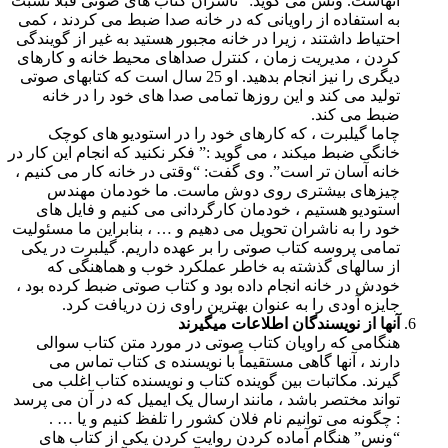
آنهاست. ونس می گوید: “ناشران کتاب های صوتی قبلاً نسبت
به استفاده از راویانی که در خانه صدا ضبط می کردند ، کمی
احتیاط داشتند ، زیرا در خانه مجبور هستید به غیر از گویندگی
کردن ، مدیریت زمان ، کنترل صداهای محیط خانه و کارهای
دیگری را نیز انجام بدهید. او 25 سال است که کتابهای صوتی
تولید می کند و این روزها تمامی صدا های خود را در خانه
ضبط می کند.
چاما گیلبرت ، که کارهای خود را در استودیو های کوچک
خانگی ضبط میکند ، می گوید :” فکر نکنید که انجام این کار در
خانه آسان تر است”. وی گفت: “وقتی در خانه کار می کنیم ،
چیزهای بیشتری روی دوش ماست. ما خودمان مهندس
استودیو هستیم ، خودمان کارگردانی می کنیم و فایل های
خود را به ناشران تحویل می دهیم و … ، بنابراین ما مسئولیت
تمامی پروسه کتاب صوتی را بر عهده داریم. گیلبرت در یکی
از سالهای گذشته به خاطر عملکرد خوب و هماهنگی که
خودش در خانه انجام داده بود و کتاب صوتی ضبط کرده بود ،
جایزه آودی را به عنوان بهترین راوی زن دریافت کرد.
آنها از نویسندگان اطلاعات میگیرند
هنگامی که راویان کتاب صوتی در مورد متن کتاب سوالی
دارند ، آنها گاهی مستقیماً با نویسنده ی کتاب تماس می
گیرند. مکاتبات بین گوینده کتاب و نویسنده کتاب اغلب می
تواند مختصر باشد ، مانند ارسال یک ایمیل که در آن می پرسد
: چگونه می توانیم نام فلان کشور را تلفظ کنیم و یا … .
“ونس” هنگام آماده کردن روایت کردن یکی از کتاب های