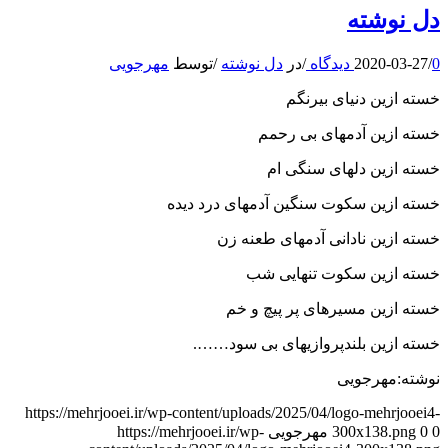
دل نوشته
0 دیدگاه
/
2020-03-27
/
در
دل نوشته
/
توسط
مهرجویی
خسته ازین دنیای بیرنگم
خسته ازین آدمهای بی رحمم
خسته ازین دلهای سنگی ام
خسته ازین سکوت سنگین آدمهای درد دیده
خسته ازین نادانی آدمهای طعنه زن
خسته ازین سکوت تنهایی شب
خسته ازین مسیرهای پر پیچ و خم
خسته ازین بلندپروازیهای بی سود…….
نوشته:مهرجویی
https://mehrjooei.ir/wp-content/uploads/2025/04/logo-mehrjooei4-
0
0
300x138.png
مهرجویی
https://mehrjooei.ir/wp-