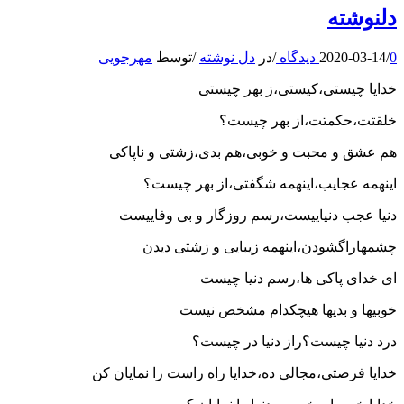
دلنوشته
0 دیدگاه
/
2020-03-14
/
در
دل نوشته
/
توسط
مهرجویی
خدایا چیستی،کیستی،ز بهر چیستی
خلقتت،حکمتت،از بهر چیست؟
هم عشق و محبت و خوبی،هم بدی،زشتی و ناپاکی
اینهمه عجایب،اینهمه شگفتی،از بهر چیست؟
دنیا عجب دنیاییست،رسم روزگار و بی وفاییست
چشمهاراگشودن،اینهمه زیبایی و زشتی دیدن
ای خدای پاکی ها،رسم دنیا چیست
خوبیها و بدیها هیچکدام مشخص نیست
درد دنیا چیست؟راز دنیا در چیست؟
خدایا فرصتی،مجالی ده،خدایا راه راست را نمایان کن