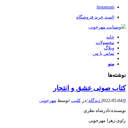
Instagram
0
سبد خرید فروشگاه
خانه
محصولات
وبلاگ
تماس با من
منو
نوشته‌ها
کتاب صوتی عشق و انتحار
0 دیدگاه
/
2022-05-04
/
در
کلیپ
/
توسط
مهرجویی
نویسنده:نادرشاه نظری
راوی:زهرا مهرجویی