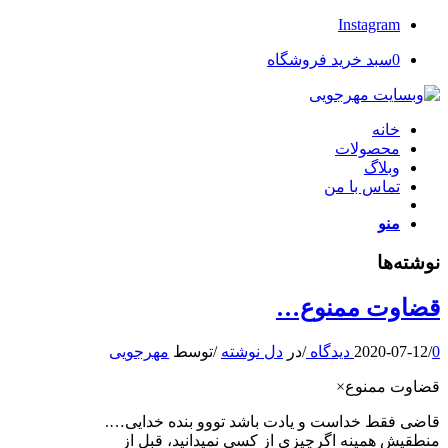
Instagram
0
سبد خرید فروشگاه
خانه
محصولات
وبلاگ
تماس با من
منو
نوشته‌ها
قضاوت ممنوع…
0 دیدگاه
/
2020-07-12
/
در
دل نوشته
/
توسط
مهرجویی
قضاوت ممنوع×
قاضی فقط خداست و یادت باشد تووو بنده خدایی….
منطقیش همینه اگرچیزی از کسی نمیدانید، قبل از