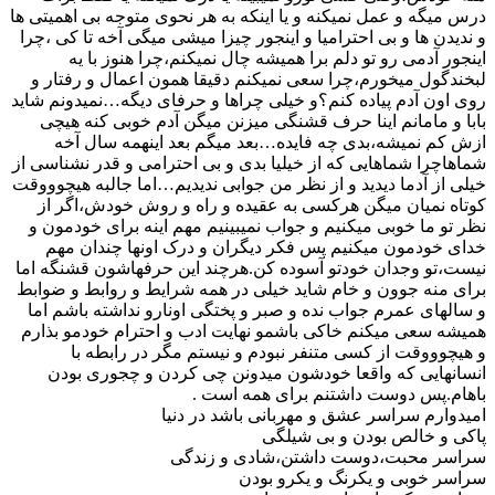
درس میگه و عمل نمیکنه و یا اینکه به هر نحوی متوجه بی اهمیتی ها
و ندیدن ها و بی احترامیا و اینجور چیزا میشی میگی آخه تا کی ،چرا
اینجور آدمی رو تو دلم برا همیشه چال نمیکنم،چرا هنوز با یه
لبخندگول میخورم،چرا سعی نمیکنم دقیقا همون اعمال و رفتار و
روی اون آدم پیاده کنم؟و خیلی چراها و حرفای دیگه…نمیدونم شاید
بابا و مامانم اینا حرف قشنگی میزنن میگن آدم خوبی کنه هیچی
ازش کم نمیشه،بدی چه فایده…بعد میگم بعد اینهمه سال آخه
شماهاچرا شماهایی که از خیلیا بدی و بی احترامی و قدر نشناسی از
خیلی از آدما دیدید و از نظر من جوابی ندیدیم…اما جالبه هیچوووقت
کوتاه نمیان میگن هرکسی به عقیده و راه و روش خودش،اگر از
نظر تو ما خوبی میکنیم و جواب نمیبینیم مهم اینه برای خودمون و
خدای خودمون میکنیم پس فکر دیگران و درک اونها چندان مهم
نیست،تو وجدان خودتو آسوده کن.هرچند این حرفهاشون قشنگه اما
برای منه جوون و خام شاید خیلی در همه شرایط و روابط و ضوابط
و سالهای عمرم جواب نده و صبر و پختگی اونارو نداشته باشم اما
همیشه سعی میکنم خاکی باشمو نهایت ادب و احترام خودمو بذارم
و هیچوووقت از کسی متنفر نبودم و نیستم مگر در رابطه با
انسانهایی که واقعا خودشون میدونن چی کردن و چجوری بودن
باهام.پس دوست داشتنم برای همه است .
امیدوارم سراسر عشق و مهربانی باشد در دنیا
پاکی و خالص بودن و بی شیلگی
سراسر محبت،دوست داشتن،شادی و زندگی
سراسر خوبی و یکرنگ و یکرو بودن