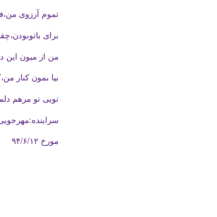
تموم آرزوی من،ف
برای باتوبودن،چق
من از میون این د
بیا بمون کنار من
تویی تو مرهم دلم،
سراینده:مهرجویی
مورخ ۹۴/۶/۱۲