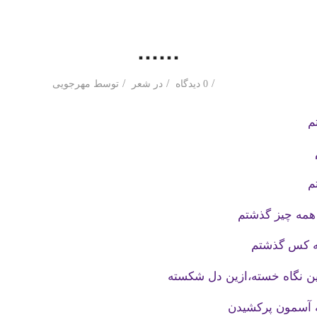
……
/
/
/
0 دیدگاه
در
شعر
توسط
مهرجویی
م
م
 همه چیز گذشتم
مه کس گذشتم
زین نگاه خسته،ازین دل شکسته
به آسمون پرکشیدن