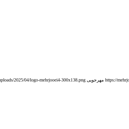
https://mehr
مهرجویی
t/uploads/2025/04/logo-mehrjooei4-300x138.png