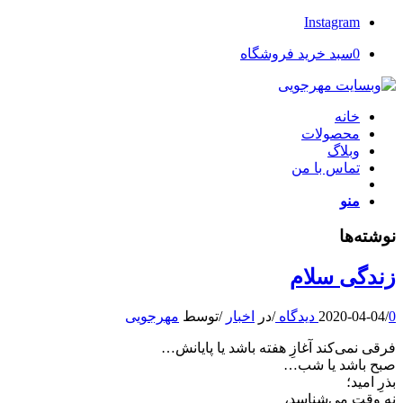
Instagram
0
سبد خرید فروشگاه
خانه
محصولات
وبلاگ
تماس با من
منو
نوشته‌ها
زندگی سلام
0 دیدگاه
/
2020-04-04
/
در
اخبار
/
توسط
مهرجویی
فرقی نمی‌کند آغازِ هفته باشد یا پایانش…
صبح باشد یا شب…
بذرِ امید؛
نه وقت می‌شناسد،