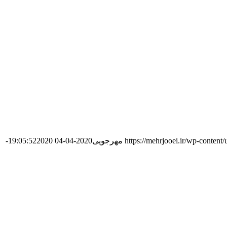
https://mehrjooei.ir/wp-conten
مهرجویی
2020-04-04 19:05:52
2020-