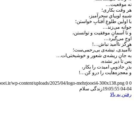
نه موقعیت…
هر وقت بکاری؛
شبیهِ لوبیایِ سحر‌آمیز،
با اولین طلوعِ آفتابِ خواستن؛
جوانه می‌زند…
و تا آسمانِ موفقیت و توانستن،
اوج می‌گیرد…
هرگز نااُمید نباش…!
نااُمیدی، تیشه‌ی بی‌رحمی‌ست؛
به جانِ ریشه‌ی شعور و خوشبختی‌ات…
پس تا دیر نشده،
بذرِ جادوییِ امیدت را بکار،
و معجزه‌هایت را درو کن…!
jooei.ir/wp-content/uploads/2025/04/logo-mehrjooei4-300x138.png
0
0
04-04 19:05:55
زندگی سلام
رفتن به بالا