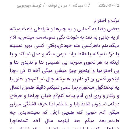
/
/
/
2020-07-12
0 دیدگاه
در
دل نوشته
توسط
مهرجویی
درک و احترام
بعضی وقتا یه آدمایی و یه چیزها و شرایطی باعث میشه
از یه جایی به بعد به خودت بگی تمومه،منم میشم یه آدم
دیگه،منم باهرکسی مثه خودش،وقتی کسی تورو نمیبینه
یا درک نمیکنه یا فقط برات درس میگه و عمل نمیکنه و یا
اینکه به هر نحوی متوجه بی اهمیتی ها و ندیدن ها و
بی احترامیا و اینجور چیزا میشی میگی آخه تا کی ،چرا
اینجور آدمی رو تو دلم برا همیشه چال نمیکنم،چرا هنوز با
یه لبخندگول میخورم،چرا سعی نمیکنم دقیقا همون اعمال
و رفتار و روی اون آدم پیاده کنم؟و خیلی چراها و حرفای
دیگه…نمیدونم شاید بابا و مامانم اینا حرف قشنگی میزنن
میگن آدم خوبی کنه هیچی ازش کم نمیشه،بدی چه
فایده…بعد میگم بعد اینهمه سال آخه شماهاچرا