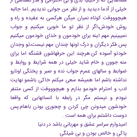
شماهایی که از خیلیا بدی و بی احترامی و قدر نشناسی از
خیلی از آدما دیدید و از نظر من جوابی ندیدیم…اما جالبه
هیچوووقت کوتاه نمیان میگن هرکسی به عقیده و راه و
روش خودش،اگر از نظر تو ما خوبی میکنیم و جواب
نمیبینیم مهم اینه برای خودمون و خدای خودمون میکنیم
پس فکر دیگران و درک اونها چندان مهم نیست،تو وجدان
خودتو آسوده کن.هرچند این حرفهاشون قشنگه اما برای
منه جوون و خام شاید خیلی در همه شرایط و روابط و
ضوابط و سالهای عمرم جواب نده و صبر و پختگی اونارو
نداشته باشم اما همیشه سعی میکنم خاکی باشمو نهایت
ادب و احترام خودمو بذارم و هیچوووقت از کسی متنفر
نبودم و نیستم مگر در رابطه با انسانهایی که واقعا
خودشون میدونن چی کردن و چجوری بودن باهام.پس
دوست داشتنم برای همه است .
امیدوارم سراسر عشق و مهربانی باشد در دنیا
پاکی و خالص بودن و بی شیلگی