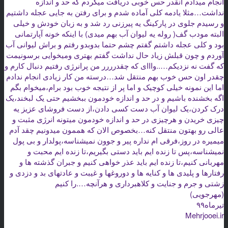
انجام میدادم آنقدر حس خوبی دریافت میکردم که حد و اندازه
نداشت…مثلا یادمه کلی آماده شدم و برای رفتن به جایی عجله داشتیم
و رسیدم جلوی در پارکینگ یه پیرزنی رد شد و به زبان خودش و خیلی
البته مودب گف( روله یه لیوان آب بهم میدی) با اینکه خونه آپارتمانی
بود و کلی عجله داشتم گفتم چشم حتما بدوبدو رفتم و براش لیوانی آب
آوردم و چون قبلش زیاد حال نداشت گفتم بهتری ومیخوایی برسونیمت
که گفت نه نزدیکم…..وااای که چقدرررر من پرانرژی رفتیم دنبال کارم و
چقدر اون حس خوب بهم منتقل شد…درسته من کار زیادی انجام ندادم
اما این نمونه خیلی کوچیک و اما پر از نتیجه خوب بود برام،میخوام بگم
اگه بخشنده باشیم و در حد و اندازه خودمون ببخشیم حتی یک لبخند،یک
درک کردن،یک لیوان آب دست کسی دادن،از دست فروشای عزیز یه
چیزی خریدن و هرچیزی در حد و اندازه خودمون میتونه انرژی مثبت و
عالی رو بهتون منتقل کنه…بخصوص الان که هممون میدونیم چقد آدم
میمیره در روز،فرقی ام نداره پیر و جوون نمیشناسه،پولدار و بی پول
نمیشناسه،پس تا زنده ایم باید دستی بگیریم،تا زنده ایم محبت و
مهربانی کنیم،تا زنده ایم باید عذر خواهی کنیم و جبران گذشته ها و
رفتارها و پلیدی ها و کنایه ها و دوروغها و غیبت و عادتهای بد و دزدی و
زشتی و جرم و جنایت و کلاهبرداری و هرآنچه….را کنیم
(مهرجویی)
تیرماه۹۹
Mehrjooei.ir