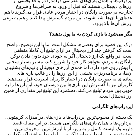
ایردراپ‌ها یا همان بازی‌های تلگرامی درآمدزا در واقع بخشی از
ارزهای دیجیتالی هستند که قبل از ورود به صرافی‌ها و شروع
تجارت، به صورت رایگان در اختیار مردم عادی قرار می‌گیرند تا هم
عده‌ای با آن‌ها آشنا شوند، بین مردم گسترش پیدا کنند و هم به نوعی
ارزش آن‌ها بالا برود.
مگر می‌شود با بازی کردن به ما پول بدهند؟
درک این قضیه برای بعضی‌ها مشکل است اما با این توضیح، واضح
است که گرفتن چند ارز دیجیتال در ازای تبلیغ آن کاملا منطقی
است. در واقع یک ارز دیجیتال اگر به خودی خود بدون دادن توکن
رایگان به مردم، بخواهد کار خود را شروع کند، مسیر بسیار سختی
را پیش روی خود دارد. اما همه‌ی ارزهای دیجیتال و تیم‌های پشتیبان
آن‌ها، با برنامه‌ریزی، بخشی از این ارزها را در قالب بازی‌های
ساده‌ای به صورت رایگان در اختیار کاربران اینترنت قرار می‌دهند.
کاربران نیز با گسترش این بازی‌ها بین دوستان خود، این ارزها را به
خوبی بین مردم تبلیغ می‌کنند. دستمزد این تبلیغ نیز مقداری از همین
ارز دیجیتال است.
ایردراپ‌های تلگرامی
یک دسته از محبوب‌ترین ایردراپ‌ها یا بازی‌های درآمدزای کریپتویی،
ایردارپ‌ها یا همان بازی‌های تلگرامی هستند. در این مقاله قصد
داریم یک لیست کامل و به روز، از با ارزش‌ترین، معروف‌ترین،
معتبرترین و … ایردارپ‌های تلگرامی را با شما به اشتراک بگذاریم.