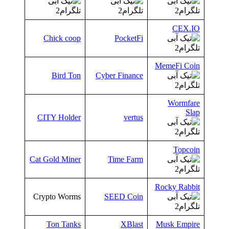
CEX.IO
Chick coop
PocketFi
MemeFi Coin
Bird Ton
Cyber Finance
Wormfare
Slap
CITY Holder
vertus
Topcoin
Cat Gold Miner
Time Farm
Rocky Rabbit
Crypto Worms
SEED Coin
Ton Tanks
XBlast
Musk Empire