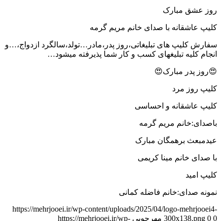
روز عشق مبارک
کلیپ عاشقانه با صدای خانم مریم گرمه
سفارش کلیپ های تبلیغاتی،روز پدر،مادر…تولد،سالگرد ازدواج،…و
انجام کلیه تبلیغهای کسب و کار شما پذیرفته میشود…
😍روز پدر مبارک😍
کلیپ روز مرد
کلیپ عاشقانه و احساسی
باصدای:خانم مریم گرمه
عیدمبعث برهمگان مبارک
با صدای خانم مینا کریمی
کلیپ امید
نمونه صدای:خانم فاضله کمانی
https://mehrjooei.ir/wp-content/uploads/2025/04/logo-mehrjooei4-
0
0
300x138.png
مهرجویی
https://mehrjooei.ir/wp-