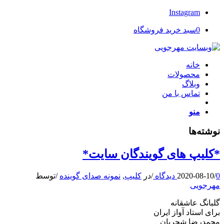
Instagram
0
سبد خرید فروشگاه
خانه
محصولات
وبلاگ
تماس با من
منو
نوشته‌ها
*کلیپ های گویندگان سایت*
0 دیدگاه
/
2020-08-10
/
در
کلیپ
,
نمونه صدای گوینده
/
توسط
مهرجویی
گلبانگ عاشقانه
برای استاد آواز ایران
محمدرضا شجریان