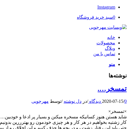
Instagram
0
سبد خرید فروشگاه
خانه
محصولات
وبلاگ
تماس با من
منو
نوشته‌ها
تمسخر….
0 دیدگاه
/
2020-07-15
/
در
دل نوشته
/
توسط
مهرجویی
×تمسخر×
شاید هستن هنوز کسانیکه مسخره میکنن و بسیار پر ادعا و خودبین…
کار زشتیه بخواهیم در هر کار و هر چیزی خودمون رو بهترررین بدونیم 
حتی باید این رفتار زشت رو در بچه ها حذف کنیم و این اخلاق رو ا