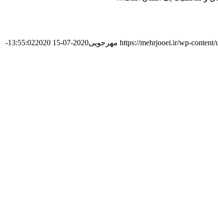
https://mehrjooei.ir/wp-conten
مهرجویی
2020-07-15 13:55:02
2020-