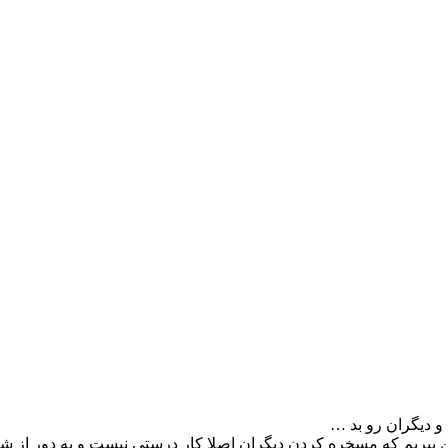
و دیگران رو بد …
ز بین ببریم که مسخره کردن دیگران اصلا کار درستی نیست و به دور ا