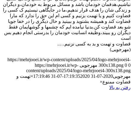
نباشیم،هدفمان خودمان باشد و مسائل مربوط به خودمان،و دیگران
و زندگی شان را هدف قرار ندهیم،ما در جایگاهی نیستیم ک کسی را
قضاوت کنیم و یا تهمت بزنیم و کسی ام این حق را ندارد که مارا
قضاوت کند و همیشه بشنوید و ببینید و حال دیگری را در خفا جویا
شو بعد قضاوت کن.بدنیا نیامده ایم که چشمها و گوشهایمان فقط
دیگران رو ببیند،وظیفه انسانیت خودمان را بدرستی انجام دهیم بس
است
قضاوت و تهمت و بد به کسی نزنیم…..
(مهرجویی)
https://mehrjooei.ir/wp-content/uploads/2025/04/logo-mehrjooei4-
0
0
300x138.png
مهرجویی
https://mehrjooei.ir/wp-
content/uploads/2025/04/logo-mehrjooei4-300x138.png
مهرجویی
2020-07-31 17:19:35
2020-07-31 17:19:46
×تهمت و
قضاوت ممنوع×
رفتن به بالا