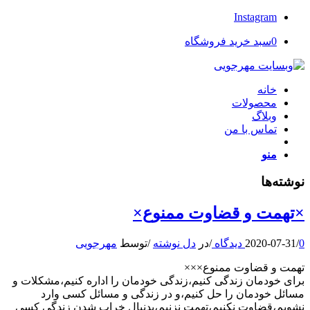
Instagram
0
سبد خرید فروشگاه
خانه
محصولات
وبلاگ
تماس با من
منو
نوشته‌ها
×تهمت و قضاوت ممنوع×
0 دیدگاه
/
2020-07-31
/
در
دل نوشته
/
توسط
مهرجویی
تهمت و قضاوت ممنوع×××
برای خودمان زندگی کنیم،زندگی خودمان را اداره کنیم،مشکلات و
مسائل خودمان را حل کنیم،و در زندگی و مسائل کسی وارد
نشویم،قضاوت نکنیم،تهمت نزنیم،بدنبال خراب شدن زندگی کسی