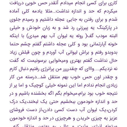
کاری برای کسی انجام میدادم آنقدر حس خوبی دریافت
میکردم که حد و اندازه نداشت…مثلا یادمه کلی آماده
شدم و برای رفتن به جایی عجله داشتیم و رسیدم جلوی
در پارکینگ یه پیرزنی رد شد و به زبان خودش و خیلی
البته مودب گف( روله یه لیوان آب بهم میدی) با اینکه
خونه آپارتمانی بود و کلی عجله داشتم گفتم چشم حتما
بدوبدو رفتم و براش لیوانی آب آوردم و چون قبلش زیاد
حال نداشت گفتم بهتری ومیخوایی برسونیمت که گفت
نه نزدیکم…..وااای که چقدرررر من پرانرژی رفتیم دنبال کارم
و چقدر اون حس خوب بهم منتقل شد…درسته من کار
زیادی انجام ندادم اما این نمونه خیلی کوچیک و اما پر از
نتیجه خوب بود برام،میخوام بگم اگه بخشنده باشیم و در
حد و اندازه خودمون ببخشیم حتی یک لبخند،یک درک
کردن،یک لیوان آب دست کسی دادن،از دست فروشای
عزیز یه چیزی خریدن و هرچیزی در حد و اندازه خودمون
میتونه انرژی مثبت و عالی رو بهتون منتقل کنه…