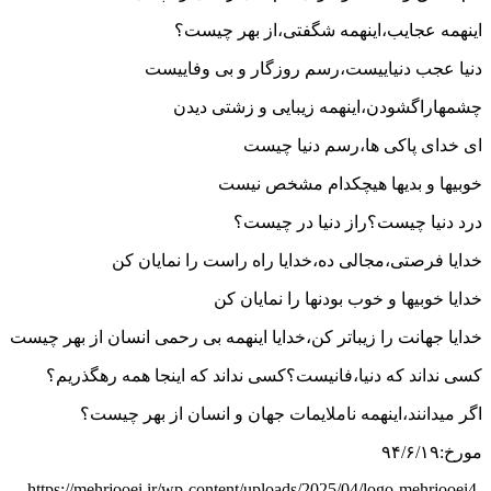
اینهمه عجایب،اینهمه شگفتی،از بهر چیست؟
دنیا عجب دنیاییست،رسم روزگار و بی وفاییست
چشمهاراگشودن،اینهمه زیبایی و زشتی دیدن
ای خدای پاکی ها،رسم دنیا چیست
خوبیها و بدیها هیچکدام مشخص نیست
درد دنیا چیست؟راز دنیا در چیست؟
خدایا فرصتی،مجالی ده،خدایا راه راست را نمایان کن
خدایا خوبیها و خوب بودنها را نمایان کن
خدایا جهانت را زیباتر کن،خدایا اینهمه بی رحمی انسان از بهر چیست
کسی نداند که دنیا،فانیست؟کسی نداند که اینجا همه رهگذریم؟
اگر میدانند،اینهمه ناملایمات جهان و انسان از بهر چیست؟
مورخ:۹۴/۶/۱۹
https://mehrjooei.ir/wp-content/uploads/2025/04/logo-mehrjooei4-