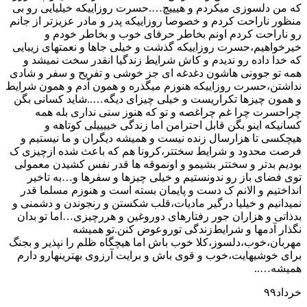
که من دلسوزی میکردم و هیییچ….حسرت روزاییکه خیلیایی رو بی
منظور ناراحت کردم و خصوصا روزاییکه پدر و مادر عزیزتر از جانم
رو ناراحت کردم اونم بخاطر حرفای خوب و بخاطر خودم و
خیرخواهیم،حسرت روزاییکه گذشت و خیلی جاها و نعمتهای زیبایی
که خدا داده رو ندیدم و کاش شرایط زندگیا انقدر سخت نمیشد و
همه تو جوونی هاشون دغدغه ای جز خوشی و تفریح و سفر و شادی
نداشتن،حسرت روزاییکه هنوزم میگذره و همون آدم و همون شرایط
و همون چیزها تکراریست و خیلی چیزای دیگه…..شاید کسانی بگن
چراحسرت چرا غم چراغصه و تو که هنوز سنی نداری بله همه
کسانیکه اینو بگن قابل احترامن اما زندگی خییییلی کوتاهه و
هیچکسی تا هزارسال زنده نیست و همیشه دیگران و ما نیستیم و
فرصت محدود و شرایط سختتر،کرونا هم که باعث شده ازچیزی ک
بودیم بدتر و سختتر بشیمو و اونموقه ها قدر نفس کشیدن معمولی
توی فضای باز رو ندونستیم و خیلی چیزها و سفرها و…به تاخیر
انداختیم و الانم ک دست و پایمان بسته است و هنوزم مسلما قدر
نمیدانیم و خیلیا درگیر مادیات،قلب شکستن و رنجوندن و دشمنی و
بدذاتی و هزاران جور رفتارهای دوروغین و هررچیزی…اما تو بدان
نگذار آدمها و شرایط‌زندگی توروعوض کنن.تو همیشه
مهربان،خوب،دلسوز،کلا خوب باش اما هیچگاه ظلم را نپذیر و بجنگ
برای خوشیهایت،خوب و قوی باش و برایت آرزوی بهترینهارو دارم
همیشه…..
خرداد۹۹