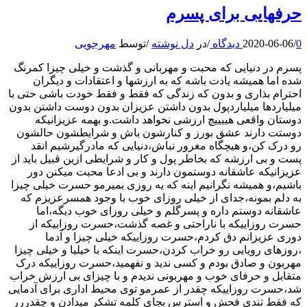
حرفهایی برای پسرم
0 دیدگاه
/
2020-06-06
/
در
دل نوشته
/
توسط
مهرجویی
پسرم در دنیایی که محبت و مهربانی و گذشت و خیلی چیزا کمرنگ
شده اما همیشه یادت باشه که به ارزشها و اعتقادات و دیگران
احترام بذاری و بدون که زندگی که فقط و فقط خودت باشی حتی با
میلیاردها میلیاردپول بدون داشتن عزیزان بدون دوست داشتن بدون
دوستان واقعی هییییچ ارزشی نخواهد داشت.و بهمه عزیزانیکه
دوستت دارند عشق بورز و کنارشون باش و شرایطشون حالشون
رو درک کن،و هیچگاه مغرور نباش،دنیایی که مادرگیرشیم انقد
پست و بی ارزشه که بخاطر پول و کار و شرایطی ازین قبیل باید از
عزیزانیکه عاشقانه دوستمون دارند و بی ادعا محبت میکنن دور
باشیم،و همیشه نگرانیم اینه که یه روزی بمیرمو حسرت خیلی چیزا
به دلم بمونه،جدای از خیلی روزای خوب با وجود همسرعزیزم که
عاشقانه دوستم داره و پسرگلم و خیلی روزای خوب دیگه،اما
حسرت روزاییکه با ناراحتی و غصه گذشت،حسرت روزاییکه از
دوری عزیزانم دق کردم،حسرت روزاییکه خیلی چیزا و آدما
،روزهای رویایی رو خراب کردن،حسرت اینکه با خیلیا و خیلی چیزا
مهربون و صادق بودم و کسی ندید و نفهمید،حسرت روزاییکه درک
متقابل و حرفای خوب و مهربونی ندیدم و با چیزای بی ارزش خراب
شد،حسرت روزاییکه چقدر از عمرمو توی محیط اداری برای آدمایی
که فقط تندی فحش و استرس بجای کلمه تشکر میدادن و چقدررر