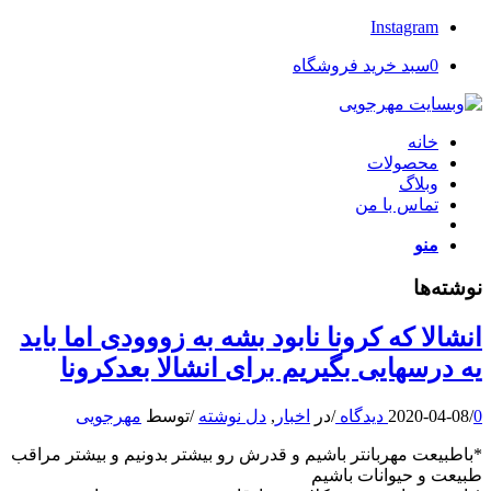
Instagram
0
سبد خرید فروشگاه
خانه
محصولات
وبلاگ
تماس با من
منو
نوشته‌ها
انشالا که کرونا نابود بشه به زووودی اما باید
یه درسهایی بگیریم برای انشالا بعدکرونا
0 دیدگاه
/
2020-04-08
/
در
اخبار
,
دل نوشته
/
توسط
مهرجویی
*باطبیعت مهربانتر باشیم و قدرش رو بیشتر بدونیم و بیشتر مراقب
طبیعت و حیوانات باشیم