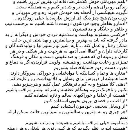
*باهم مهربانتر،خوش کلامتر،صادقانه تر،بهترین ترررر باشیم و
زندگی رو برای هم راحت تر و شادتر کنیم و به همدیگه سخت
نگیریم،هیچکسی از لحظه بعد خودش خبرنداره،و جز مهربانی و
خوب بودن هیچ چیز دیگه ای ارزش نداره،دنیا خیلی زودگذره…
*آدمارو بخاطر وجودخودشون دوست داشته باشیم نه برحسب تیپ
و ظاهر و جایگاه و منافعشون…
*هرکسی مسئوله بهداشت و سلامتیه فردی خودش و دیگرانه از یه
مادر گرفته که باید به بهترین و سالمترین و بهداشتی ترین حالت
ممکن رفتار و عمل کنه …تا یه آشپز تو رستورانها و تولیدکنندگان و
کارخانه داران و *تمااااامی آدمها به هرجهت و هر شکلی و در هر
شغل و زمینه ای که هستن و ضدعفونی دست و مکان و فرهنگ
تمیزی و رعایت بهداشت رو همیشه اولویت قراربدن،اگر به دماغ و
دهن…دست زدیم حتمابلافاصله بشوریم
*مغازه ها و تمام کسانیکه با موادغذایی و خوراکی سروکار دارند
حتما همیشه از درپوش برای وسایل و کلا بهداشت رو رعایت کنن
*دهنی کلا ممنوع و یه کم بافرهنگتر عمل کنیم و هرچیزیو دهنی
نکنیم و ناخونک نزنیم وهنگام عطسه و سرفه بیشتر مراقب باشیم
*همیشه از غذاها و خوراکیهای سالم و تازه استفاده کنیم
*از آفتاب و فضای بیرون بخوبی استفاده کنیم
*از وسایل شخصی خودمون استفاده کنیم
*هر چیزی رو به بهترین و سالمترین و تمیزترین حالت ممکن ارائه
بدیم
دستامونو خیلی مراقب باشیم و همیشه و مرتب بشوییم
*همیشه اینو در نظر بگیریم که هرکسی توی هر شغلی و هر زمینه