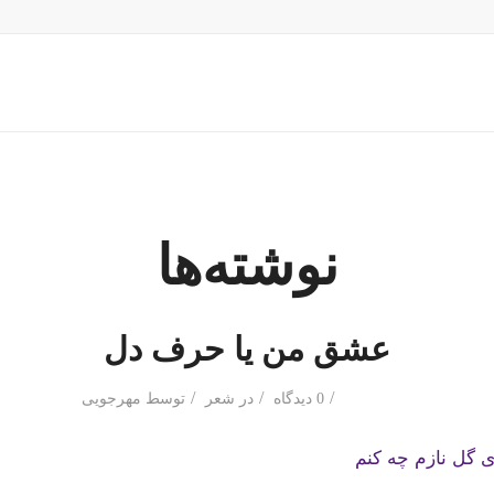
نوشته‌ها
عشق من یا حرف دل
/
/
/
0 دیدگاه
در
شعر
توسط
مهرجویی
 گل نازم چه کنم