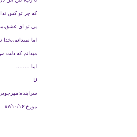
که جز تو کس ندار
بی تو ای عشق،من
اما نمیدانم،بخدا ن
میدانم که دلت می
اما ……..
D
سراینده:مهرجویی
مورخ:۸۷/۱۰/۱۶