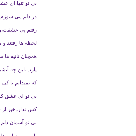
بی تو تنها،ای عشق
در دلم می سوزم 
رفتم پی عشقت،و
لحظه ها رفتند و ه
همچنان ثانیه ها 
یارب،این چه آتش
که نمیدانم تا کی
بی تو ای عشق که 
کس نداردخبر از ح
بی تو آسمان دلم
یا رب، بین این دل