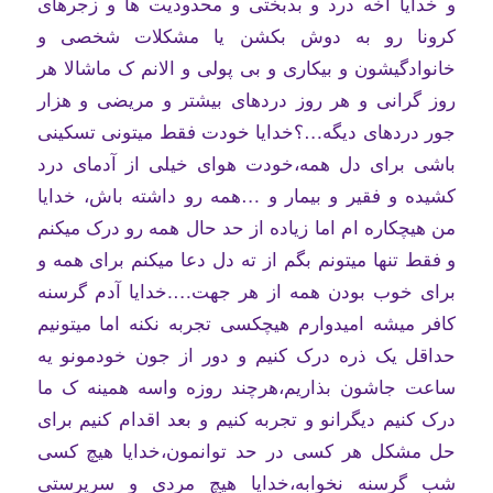
و خدایا آخه درد و بدبختی و محدودیت ها و زجرهای
کرونا رو به دوش بکشن یا مشکلات شخصی و
خانوادگیشون و بیکاری و بی پولی و الانم ک ماشالا هر
روز گرانی و هر روز دردهای بیشتر و مریضی و هزار
جور دردهای دیگه…؟خدایا خودت فقط میتونی تسکینی
باشی برای دل همه،خودت هوای خیلی از آدمای درد
کشیده و فقیر و بیمار و …همه رو داشته باش، خدایا
من هیچکاره ام اما زیاده از حد حال همه رو درک میکنم
و فقط تنها میتونم بگم از ته دل دعا میکنم برای همه و
برای خوب بودن همه از هر جهت….خدایا آدم گرسنه
کافر میشه امیدوارم هیچکسی تجربه نکنه اما میتونیم
حداقل یک ذره درک کنیم و دور از جون خودمونو یه
ساعت جاشون بذاریم،هرچند روزه واسه همینه ک ما
درک کنیم دیگرانو و تجربه کنیم و بعد اقدام کنیم برای
حل مشکل هر کسی در حد توانمون،خدایا هیچ کسی
شب گرسنه نخوابه،خدایا هیچ مردی و سرپرستی