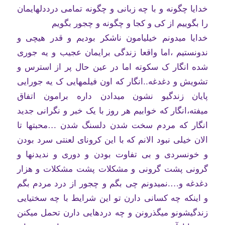
خدایا چگونه و با چه زبانی و چگونه تمامی درددلهایمان
را بگوییم از کی و کجا و چگونه و چجور بگویم
خدایا میدونم خیلیامون ناشکر بودیم و قدر هیچی و
ندونستیم ،اما واقعا زندگی برایمان عجیب و یه جوری
شده انگار ک سکوته اما در عین حال پر از استرس و
تشویش و دغدغه..انگار که اون فیلمهایی ک یه جورایی
پایان زندگیو نشون میدادن داره برامون اتفاق
میفته،انگار که خوابیم هر روز با یک خبر و نگرانی جدید
انگار که مردم سخت شدن دلسنگ شدن …محبتها تا
الان خیلی نبود الانم که با این کرونای لعنتی سرد بودن
و خونسردی و بی تفاوت بودن و دوری و ندیدنها و
گرونی پشت گرونی و مشکلات پشت مشکلات و هزار
دغدغه و….نمیدونم چی بگم و چجور از درد مردم بگم
و اینکه چه کسانی دارن تو این شرایط با چه سختیایی
زندگیشونو میگذرونن و چه دردهایی دارن تحمل میکنن