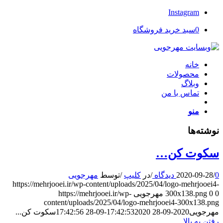
Instagram
0
سبد خرید فروشگاه
خانه
محصولات
وبلاگ
تماس با من
منو
نوشته‌ها
سکوت کن…
0 دیدگاه
/
2020-09-28
/
در
کلیپ
/
توسط
مهرجویی
https://mehrjooei.ir/wp-content/uploads/2025/04/logo-mehrjooei4-
0
0
300x138.png
مهرجویی
https://mehrjooei.ir/wp-
content/uploads/2025/04/logo-mehrjooei4-300x138.png
مهرجویی
2020-09-28 17:42:53
2020-09-28 17:42:56
سکوت کن...
رفتن به بالا