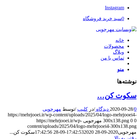
Instagram
0
سبد خرید فروشگاه
خانه
محصولات
وبلاگ
تماس با من
منو
نوشته‌ها
سکوت کن…
0 دیدگاه
/
2020-09-28
/
در
کلیپ
/
توسط
مهرجویی
https://mehrjooei.ir/wp-content/uploads/2025/04/logo-mehrjooei4-
0
0
300x138.png
مهرجویی
https://mehrjooei.ir/wp-
content/uploads/2025/04/logo-mehrjooei4-300x138.png
مهرجویی
2020-09-28 17:42:53
2020-09-28 17:42:56
سکوت کن...
رفتن به بالا