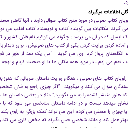
.
دگان اطلاعات میگیرند
یان کتاب صوتی در مورد متن کتاب سوالی دارند ، آنها گاهی مستقی
 گیرند. مکاتبات بین گوینده کتاب و نویسنده کتاب اغلب می توا
ک ایمیل که در آن می پرسد : چگونه می توانیم نام فلان کشور را تل
آماده کردن روایت کردن یکی از کتاب های صوتیش ، برای دیدار با
به انگلستان پرواز کرد. وی می گوید : “من یک بعد از ظهر در شهر
، قدم می زدم ، در مورد همه مکان ها با او صحبت کردم و لهجه ها
راویان کتاب های صوتی ، هنگام روایت داستان سریالی که هنوز به
یسندگان سؤال می کنند و میگویند : “اگر چیزی راجع به فلان ش
م که هنوز منتشر نشده را به من بگویید.” مثلا در بعضی داستان ه
 نشان میدهد نیست و در ادامه داستان مشخص می شود که با
 یا چیزی را مخفی می کرده. این می تواند کمک بزرگی به راوی بکن
تر عمل کند و مانند شخصی حس بگیرند که مخفی کاری می کند و