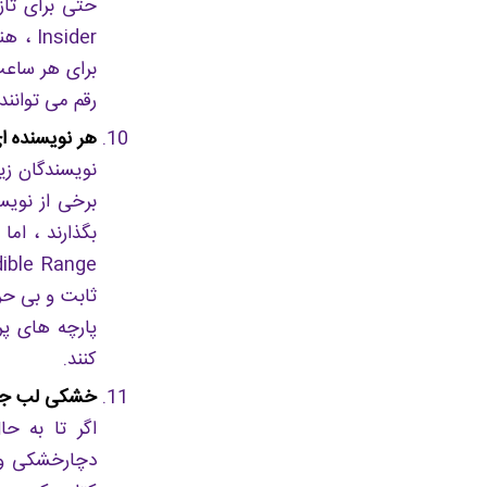
nsider
رقم می توانند به 500 دلار نیز برسد. البته در ایران این رقم متفاوت است اما
هر نویسنده ای
نویسندگان زی
برخی از نویس
بگذارند ، ام
ثابت و بی حر
پارچه های پر
کنند.
خشکی لب جزیی
اگر تا به ح
دچارخشکی و پ