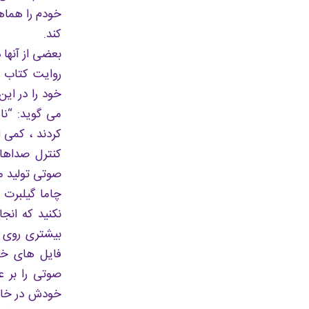
خودم را هماهن
کند.
بعضی از آنها 
روایت کتاب ص
خود را در این
می گوید: “نا
کردند ، کمی ا
صوتی تولید م
چاما گیلبرت 
نکنید که انج
بیشتری روی 
فایل های خود
صوتی را بر ع
خودش در خانه 