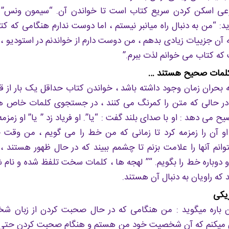
: “من به دنبال راه میانبر نیستم ، اما دوست ندارم هنگامی که کتاب
 آن جزییات زیادی بدهم ، من دوست دارم از خواندنم در استودیو ، ب
 که کتاب می خوانم لذت ببرم.”
ل کلمات صحیح هستند …
بحران زمان وجود داشته باشد ، خواندن کتاب حداقل یک بار از قب
در حالی که متن را کمرنگ می کنند ، در جستجوی کلمات خاص هس
ح می دهد : او با صدای بلند گفت : “یا”. او فریاد زد ” یا” او زمزمه 
او آن را زمزمه کرد تا زمانی که من خط را می گویم ، من وقت خ
بتوانم آنها را علامت بزنم تا چشمم ببیند که در حال ظهور هستند 
م و دوباره خط را بگویم. “” لهجه ها ، کلمات سخت تلفظ شده و نا
که راویان به دنبال آن هستند.
یکی
ین باره میگوید : من هنگامی که در حال صحبت کردن از زبان 
یکنم که آن شخصیت خود من هستم و هنگام صحبت کردن حتی اگر