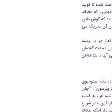
عث شده تا تولید
دیمی ، که معتقد
ویند که گوش دادن
ندن آن تحریک می
ال در این زمینه
این صنعت گفتمان
 آنها ، اهدافشان
 در یک استودیوی
 پترسون” ، “جان
شته ام ، به کتاب
ازیگری تئاتر شروع
س از اینکه بیشتر