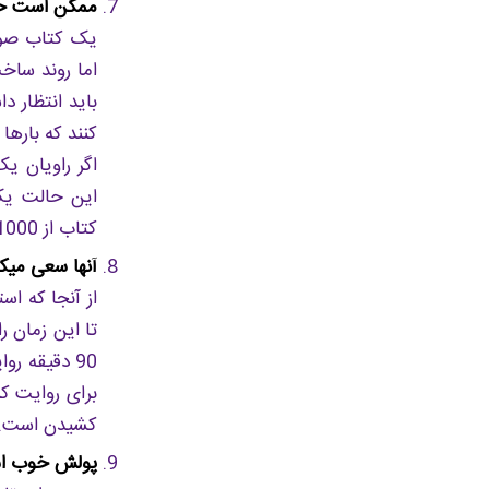
ممکن است حتی
اما روند ساخت
باید انتظار د
کنند که بارها
اگر راویان ی
این حالت یک 
کتاب از 1000 صفحه بیشتر است ، روند ضبط می تواند حتی تا یک ماه طول بکشد.
آنها سعی میکن
از آنجا که اس
تا این زمان ر
90 دقیقه 
برای روایت ک
کشیدن است.”
پولش خوب ا