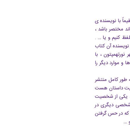
ماً با نویسنده ی
ند مختصر باشد ،
فظ کنیم و یا … .
 نویسنده آن کتاب
 نورتهمپتون ، با
 و موارد دیگر را
 طور کامل منتشر
خصیت داستان هست
ا ، یکی از شخصیت
 شخصی دیگری در
د که در حس گرفتن
 …