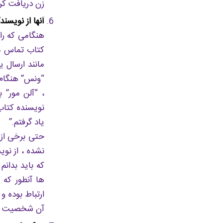
زن دریافت کرد
آنها از نویسن
هنگامی که راو
کتاب تماس می
مانند ارسال ی
“ونس” هنگام 
، “آلن مور” 
نویسنده کتاب 
یاد گرفتم.”
حتی برخی از 
نشده ، از نو
که باید بدان
ها آنطور که
ارتباط بوده و
آن شخصیت به