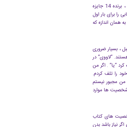
این کار به نوعی اسکن کردن سریع کتاب است تا خواندن آن. “سیمون ونس” ، برنده 14 جایزه
ی را برای بار اول
ه همان اندازه که
ل ، بسیار ضروری
تند. “لاووی” در
کرد “یا” . اگر من
ود را تلف کردم.
، من مجبور نیستم
م شخصیت ها موارد
شخصیت های کتاب
 نیاز باشد بدن