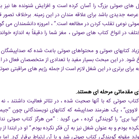
 های صوتی بزرگ را آسان کرده است و افزایش شنونده ها نیز با
صه جدیدی باشد برای علاقه مندان در این زمینه. برخلاف تصور ق
 صوتی نوعی تقلب کردن در مطالعه است.” ، امروزه دانشمندان می گ
تلف در انواع کتاب های صوتی ، مغز شما را دقیقاً به اندازه خوا
ر زیاد کتابهای صوتی و محتواهای صوتی باعث شده که صداپیشگان فع
 شود. در این مبحث بسیار مفید با تعدادی از متخصصان فعال در 
چه برای برتری در این شغل لازم است از جمله رژیم های مراقبتی صوتی
های مقدماتی مرحله ای هستند.
تاب صوتی که با آنها صحبت شده ، در تئاتر فعالیت داشتند ، نه
 لاووی” ، یک هنرمند صداپیشه که کتابهای نویسندگانی چون “جیمز
لیبا بری” را گویندگی کرده ، می گوید : “من هرگز کتاب صوتی ندا
ه بودم و به عنوان شغل نیز به آن فکر نکرده بودم.” او در ابتدا از ب
ارد مقوله گویندگی کتاب صوتی شد و با آن ارتباط برقرار کرد. اما پ