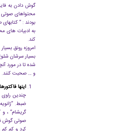
گوش دادن به فایل
محتواهای صوتی عر
بودند : ” کتابهای
به ادبیات های مخ
کند.
امروزه رونق بسیا
بسیار سرشان شلوغ
شده تا در مورد آن
و … صحبت کنند.
اینها فاکتور
چندین راوی ک
ضبط. “ژانویه
گریشام” ، و “
صوتی گوش نکرد
کرد و کم کم و