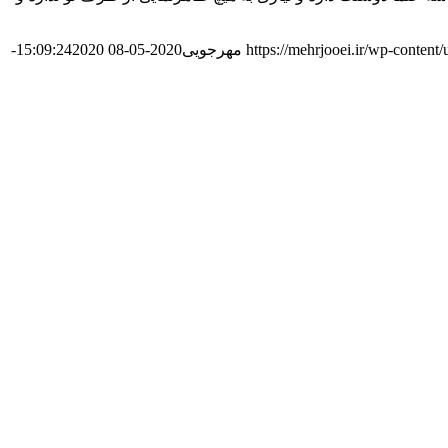
https://mehrjooei.ir/wp-conten
مهرجویی
2020-05-08 15:09:24
2020-