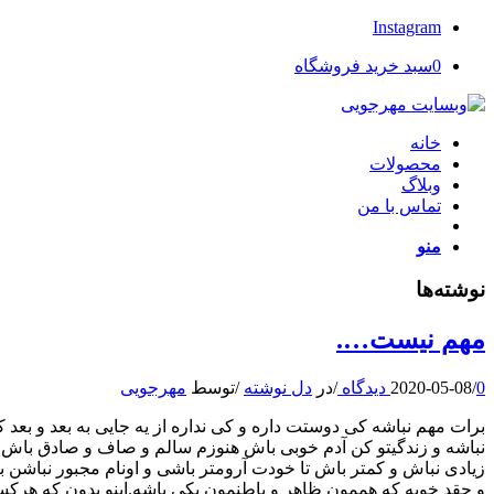
Instagram
0
سبد خرید فروشگاه
خانه
محصولات
وبلاگ
تماس با من
منو
نوشته‌ها
مهم نیست….
0 دیدگاه
/
2020-05-08
/
در
دل نوشته
/
توسط
مهرجویی
برات مهم نباشه کی دوستت داره و کی نداره از یه جایی به بعد و بع
نباشه و زندگیتو کن آدم خوبی باش هنوزم سالم و صاف و صادق باش خ
زیادی نباش و کمتر باش تا خودت آرومتر باشی و اونام مجبور نباشن 
و چقد خوبه که هممون ظاهر و باطنمون یکی باشه.اینو بدون که هرکسی