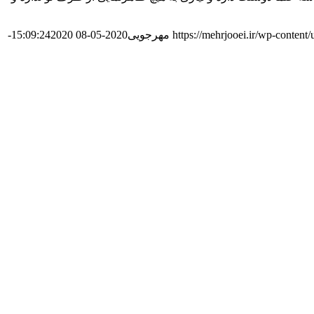
https://mehrjooei.ir/wp-conten
مهرجویی
2020-05-08 15:09:24
2020-