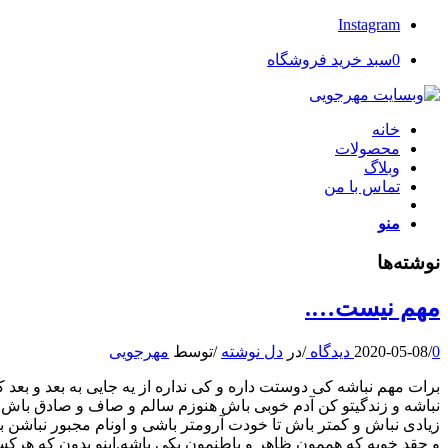
Instagram
0
سبد خرید فروشگاه
خانه
محصولات
وبلاگ
تماس با من
منو
نوشته‌ها
مهم نیست….
0 دیدگاه
/
2020-05-08
/
در
دل نوشته
/
توسط
مهرجویی
برات مهم نباشه کی دوستت داره و کی نداره از یه جایی به بعد و بع
نباشه و زندگیتو کن آدم خوبی باش هنوزم سالم و صاف و صادق باش خ
زیادی نباش و کمتر باش تا خودت آرومتر باشی و اونام مجبور نباشن 
و چقد خوبه که هممون ظاهر و باطنمون یکی باشه.اینو بدون که هرکسی