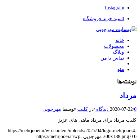
Instagram
0
سبد خرید فروشگاه
خانه
محصولات
وبلاگ
تماس با من
منو
نوشته‌ها
مرداد
0 دیدگاه
/
2020-07-22
/
در
کلیپ
/
توسط
مهرجویی
کلیپ مرداد برای مرداد ماهی های عزیز
https://mehrjooei.ir/wp-content/uploads/2025/04/logo-mehrjooei4-
0
0
300x138.png
مهرجویی
https://mehrjooei.ir/wp-