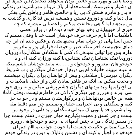
و دنیا پاکی و مهربانی و خالص بودن میخواهد گنجاندن این چیزها در
آن دشوار و غیرممکن است،خدایا از پاک ترینا و مهربانترینا در زندگی
ام پدر و مادرم هستن ک بی ریا و خالصن،ظاهر و باطن یکی،بفکر
مال دنیا و کینه و دوروغ نیستن و همیشه درس فداکاری و گذشت به
من میدهند اما گاهی مخالفت میکنم و اعصبانی میشوم که چه
خیری از خوبیهایتان وخو بیهای خودم دیده ام در برابر بعضی
ناملایمات اما بازم حرف حرف خودشان است خدایا وقتی میبینم ک
چنین انسانهایی در جواب تمام محبتهایشان برعکس دیده ان این چه
دنیای عجیبیست آخر.منکه صبر و حوصله فراوان پدر و مادرمو
ندارم پس چرا توانی نمیدهی ک کمی با سنگدلان سنگدل،با دورویان
دورو،با نمک نشناسان نمک نشناس،با کینه ورزان، کینه ای و با
خودخواهان ،مغرور و خودخواه و ……به مانند خودشان باشم.منکه
به عینه میبینم خانواده ام بی دریغ از خودشان میگذرن و ب شرایط
دیگران میرسن،از سلامتی و بیش از توانشان برای دیگران میبخشند
و محبت میکنن بی آنکه در ظاهر نمایان کنن و از خیلی ناملایمات و
بی احترامیها و بد بودنهای دیگران چشم پوشی میکنن و به روی خود
نمی آورند و هرررر چیز دیگری ‌ک الان در خاطرم نیست ،وقتی کاملا
همه این خالص بودنهایشان و بزرگواریشان میبینم و در جواب جز
کینه و سنگدلی و بی احترامی خیلیا رو نمیبینم چرا منم دقیقا مثه
اونا باشم،و خدایا تویی ک میدانی سنگدلی و بد ذاتی در وجود من
نیست و جز عشق و محبت یکپارچه جهان چیزی در ذهنم نیست چرا
در مسیر زندگی مرا با چنین آدمهای بی رحم و خودخواهی روبرو
میکنی؟نمیدانم حکمتت چیست اما خودت جواب تماااام آدمهای
خودخواه و لجباز و کینه ای و دشمن و ناپاک و دورو در زندگی خودم