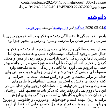
content/uploads/2025/04/logo-mehrjooei4-300x138.png
مهرجویی
2020-07-22 19:12:45
2020-07-22 19:12:48
مرداد
دلنوشته
0 دیدگاه
/
2020-05-04
/
در
دل نوشته
/
توسط
مهرجویی
یادش بخیر بچگی تا ۲۰سالگی دغدغه و فکر و خیالم خریدن چیزی یا
سر تایم حاضر شدن برا مدرسه و نمره و درس و اینجور چیزا بود
بعد از بیست سالگی وارد دنیای جدیدی شدم پر از دغدغه و فکر و
خیال حتی باوجود کسانیکه دوستشان داشتی و عاشقت بودن اما
یکسری آدما توی زندگی باعث ناراحتی و برهم زدن آرامش و مختل
کردن و عجیب انسانهایی ک تا آن لحظه هیچکسی مرا نرنجانده بود یا
خمی ب ابرویم نمی آورد اما گاهی در زندگی ات به یکدفعه وارد
معقوله ای میشی ک خودتم خبر نداری،چیزهای عجیب میبینی وای
خدایا در برابر محبت و احترام درکش سخت است بی احترامی و
کینه و لجبازی و تنش و استرس میبینی،انسانهایی با ظاهرهای
متفاوت و صدجور،حرفهایشان با عملشان دوجور،وای خدایا من در
این دنیا دووم نمی آورم(هرچند که دیگر باید به بعضیها گف ارزشتان
در همان حد خودتان و کارهایتان است و باید گف پشیزی ارزش
برایم ندارند) اینهمه کینه و خودخواهی و دورویی و چابلوسی و دوروغ
و ریا و….این چیزها رو نمیتونم تحمل کنم در قلبی که فقط از آدمها