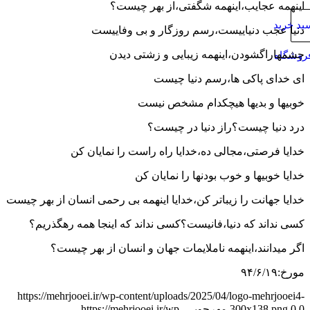
اینهمه عجایب،اینهمه شگفتی،از بهر چیست؟
د خرید
دنیا عجب دنیاییست،رسم روزگار و بی وفاییست
چشمهاراگشودن،اینهمه زیبایی و زشتی دیدن
روشگاه
ای خدای پاکی ها،رسم دنیا چیست
خوبیها و بدیها هیچکدام مشخص نیست
درد دنیا چیست؟راز دنیا در چیست؟
خدایا فرصتی،مجالی ده،خدایا راه راست را نمایان کن
خدایا خوبیها و خوب بودنها را نمایان کن
خدایا جهانت را زیباتر کن،خدایا اینهمه بی رحمی انسان از بهر چیست
کسی نداند که دنیا،فانیست؟کسی نداند که اینجا همه رهگذریم؟
اگر میدانند،اینهمه ناملایمات جهان و انسان از بهر چیست؟
مورخ:۹۴/۶/۱۹
https://mehrjooei.ir/wp-content/uploads/2025/04/logo-mehrjooei4-
0
0
300x138.png
مهرجویی
https://mehrjooei.ir/wp-