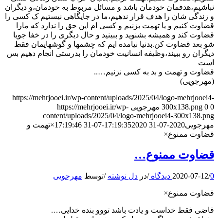
نباشیم،هدفمان خودمان باشد و مسائل مربوط به خودمان،و دیگران
و زندگی شان را هدف قرار ندهیم،ما در جایگاهی نیستیم ک کسی را
قضاوت کنیم و یا تهمت بزنیم و کسی ام این حق را ندارد که مارا
قضاوت کند و همیشه بشنوید و ببینید و حال دیگری را در خفا جویا
شو بعد قضاوت کن.بدنیا نیامده ایم که چشمها و گوشهایمان فقط
دیگران رو ببیند،وظیفه انسانیت خودمان را بدرستی انجام دهیم بس
است
قضاوت و تهمت و بد به کسی نزنیم…..
(مهرجویی)
https://mehrjooei.ir/wp-content/uploads/2025/04/logo-mehrjooei4-
0
0
300x138.png
مهرجویی
https://mehrjooei.ir/wp-
content/uploads/2025/04/logo-mehrjooei4-300x138.png
مهرجویی
2020-07-31 17:19:35
2020-07-31 17:19:46
×تهمت و
قضاوت ممنوع×
قضاوت ممنوع…
0 دیدگاه
/
2020-07-12
/
در
دل نوشته
/
توسط
مهرجویی
قضاوت ممنوع×
قاضی فقط خداست و یادت باشد تووو بنده خدایی….