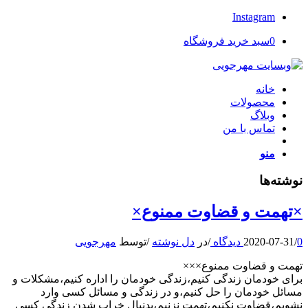
Instagram
0
سبد خرید فروشگاه
خانه
محصولات
وبلاگ
تماس با من
منو
نوشته‌ها
×تهمت و قضاوت ممنوع×
0 دیدگاه
/
2020-07-31
/
در
دل نوشته
/
توسط
مهرجویی
تهمت و قضاوت ممنوع×××
برای خودمان زندگی کنیم،زندگی خودمان را اداره کنیم،مشکلات و
مسائل خودمان را حل کنیم،و در زندگی و مسائل کسی وارد
نشویم،قضاوت نکنیم،تهمت نزنیم،بدنبال خراب شدن زندگی کسی