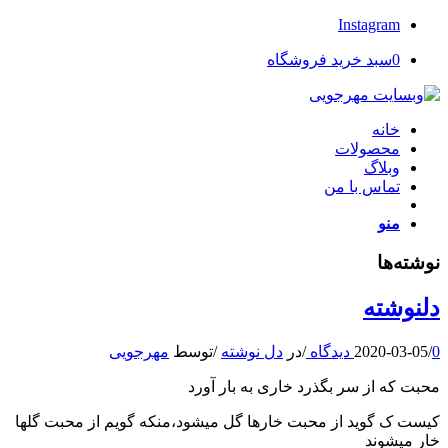
Instagram
0
سبد خرید فروشگاه
خانه
محصولات
وبلاگ
تماس با من
منو
نوشته‌ها
دلنوشته
0 دیدگاه
/
2020-03-05
/
در
دل نوشته
/
توسط
مهرجویی
محبت که از سر بگذرد خاری به بار آورد
کیست ک گوید از محبت خارها گل میشود،منکه گویم از محبت گلها
خار میشوند