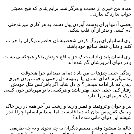
ندیدم من خیری از محبت،و هرگز نشد برایم پندی که هیچ محبتی
جواب ندارد ک ندارد…
بعضی آدمها برای بدست آوردن پول دست به هر کاری میزنندحتی
آدم کشی و بدتر از آن قلب شکنی
آری انسانهابرای بزرگ کردن شخصیتشان حاضرنددیگران را خراب
کنند و دنبال فقط منافع خود باشند
آری انسان پلید زیاد است ک جز منافع خودش بفکر هیچکسی نیست
و در دنیای امروزشان گم شده اند
زندگی خیلی چیزها ب من یاد داده اما نمیدانم چرا هیچوقت
پندنمیگیرم که ای انسان آیا ازینهمه دل رحمی و خوب بودن خیری
دیدی که باز ادامه میدهی؟ای دل شاید اگر باهرکس مثل خودش
رفتار کنی خیلی خیلی بهتر باشد و هرکسی با تو مهربانتر.چون کسی
درک خوبیهای تورا ندارد.
پیر و جوان و ثروتمند و فقیر و زیبا و زشت در آخر همه در زیر خاک
و با یک کفن،پس بدان که دنیا فانیست اما نمیدانم انسانها چرا انقدر
شیفته این دنیای فانی شده اند؟
حالم بد میشود وقتی میبینم دیگران به چه نحوی و به چه طریقی
خود را میخواهند بزرگ و مهربان جای بزننددر صورتیکه شخصیت