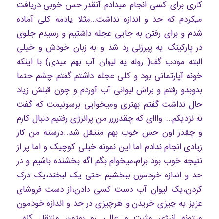
کاری برای کسی انجام میدادم آنقدر حس خوبی دریافت
میکردم که حد و اندازه نداشت…مثلا یادمه کلی آماده
شدم و برای رفتن به جایی عجله داشتیم و رسیدم جلوی
در پارکینگ یه پیرزنی رد شد و به زبان خودش و خیلی
البته مودب گف( روله یه لیوان آب بهم میدی) با اینکه
خونه آپارتمانی بود و کلی عجله داشتم گفتم چشم حتما
بدوبدو رفتم و براش لیوانی آب آوردم و چون قبلش زیاد
حال نداشت گفتم بهتری ومیخوایی برسونیمت که گفت
نه نزدیکم…..وااای که چقدرررر من پرانرژی رفتیم دنبال کارم
و چقدر اون حس خوب بهم منتقل شد…درسته من کار
زیادی انجام ندادم اما این نمونه خیلی کوچیک و اما پر از
نتیجه خوب بود برام،میخوام بگم اگه بخشنده باشیم و در
حد و اندازه خودمون ببخشیم حتی یک لبخند،یک درک
کردن،یک لیوان آب دست کسی دادن،از دست فروشای
عزیز یه چیزی خریدن و هرچیزی در حد و اندازه خودمون
میتونه انرژی مثبت و عالی رو بهتون منتقل کنه…