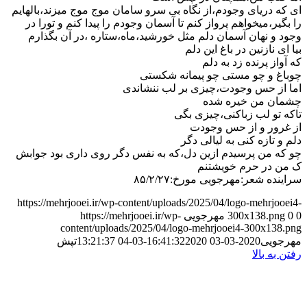
ای که دریای وجودم،از نگاه بی سرو سامان موج موج میزند،بالهایم
را بگیر،میخواهم پرواز کنم تا آسمان وجودم را پیدا کنم و تورا در
وجود و نهان آسمان دلم مثل خورشید،ماه،ستاره ،در آن بگذارم
بیا ای نازنین در باغ این دلم
که آواز پرنده زد به دلم
چوباغ و چو مستی چو پیمانه شکستی
اما از حس وجودت،چیزی بر لب ننشاندی
چشمان من خیره شده
تاکه تو لب زباکنی،چیزی بگی
از غرور و از حس وجودت
دلم و تازه کنی به لیالی دگر
چو که من پرسیدم ازین دل،که به نفس دگر روی داری بود جوابش
ک من در حرم خویشتنم
سراینده شعر:مهرجویی مورخ:۸۵/۲/۲۷
https://mehrjooei.ir/wp-content/uploads/2025/04/logo-mehrjooei4-
0
0
300x138.png
مهرجویی
https://mehrjooei.ir/wp-
content/uploads/2025/04/logo-mehrjooei4-300x138.png
مهرجویی
2020-03-03 16:41:32
2020-03-04 13:21:37
تپش
رفتن به بالا