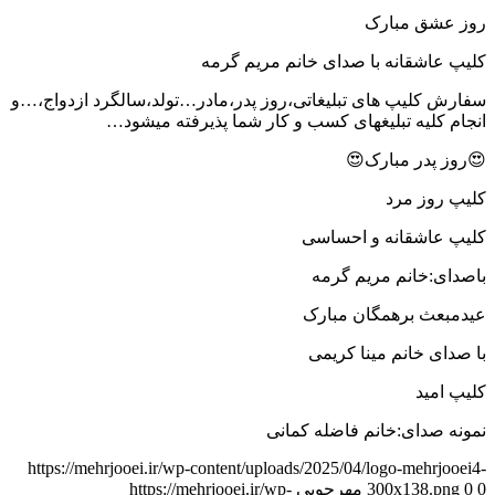
روز عشق مبارک
کلیپ عاشقانه با صدای خانم مریم گرمه
سفارش کلیپ های تبلیغاتی،روز پدر،مادر…تولد،سالگرد ازدواج،…و
انجام کلیه تبلیغهای کسب و کار شما پذیرفته میشود…
😍روز پدر مبارک😍
کلیپ روز مرد
کلیپ عاشقانه و احساسی
باصدای:خانم مریم گرمه
عیدمبعث برهمگان مبارک
با صدای خانم مینا کریمی
کلیپ امید
نمونه صدای:خانم فاضله کمانی
https://mehrjooei.ir/wp-content/uploads/2025/04/logo-mehrjooei4-
0
0
300x138.png
مهرجویی
https://mehrjooei.ir/wp-