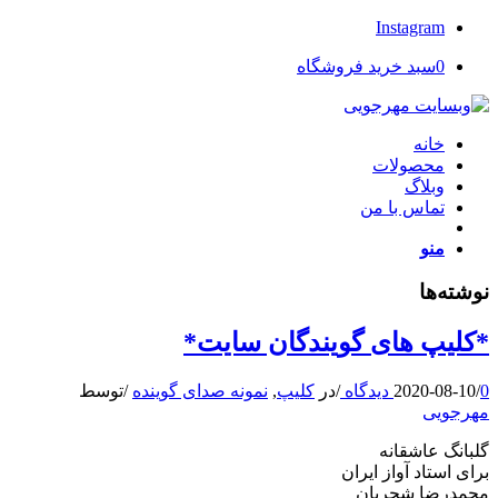
Instagram
0
سبد خرید فروشگاه
خانه
محصولات
وبلاگ
تماس با من
منو
نوشته‌ها
*کلیپ های گویندگان سایت*
0 دیدگاه
/
2020-08-10
/
در
کلیپ
,
نمونه صدای گوینده
/
توسط
مهرجویی
گلبانگ عاشقانه
برای استاد آواز ایران
محمدرضا شجریان