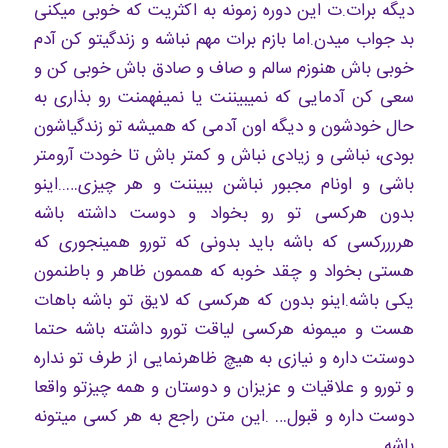
دیگه برات.ت این دوره زمونه به اکثریت که خوبی میکنی
بد جواب میدن.اما بازم برات مهم نباشه و زندگیتو کن آدم
خوبی باش هنوزم سالم و صاف و صادق باش خوبی کن و
سعی کن آدمایی که نمیبیننت یا نمیفهمنت رو بذاری به
حال خودشون و دیگه اون آدمی که همیشه تو زندگیاشون
بودی، نباشی و زیادی نباش و کمتر باش تا خودت آرومتر
باشی و اونام مجبور نباشن ببیننت و هر چیزی…..اینو
بدون هرکسی تو رو بخواد و دوست داشته باشه
هررررکسی که باشه باید بدونی که تورو همینجوری که
هستی بخواد و چقد خوبه که هممون ظاهر و باطنمون
یکی باشه.اینو بدون که هرکسی که لایق تو باشه باهات
هست و میمونه هرکسی لیاقت تورو داشته باشه حتما
دوستت داره و نیازی به هیچ ظاهرنمایی از طرف تو نداره
و تورو و علاقیات و عزیزان و دوستان و همه چیزتو واقعا
دوست داره و قبول… .این متن راجع به هر کسی میتونه
باشه …