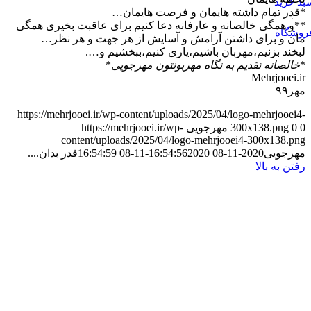
د خرید
*قدر تمام داشته هایمان و فرصت هایمان…
**و همگی خالصانه و عارفانه دعا کنیم برای عاقبت بخیری همگی
روشگاه
مان و برای داشتن آرامش و آسایش از هر جهت و هر نظر…
لبخند بزنیم،مهربان باشیم،یاری کنیم،ببخشیم و….
*
خالصانه تقدیم به نگاه مهربونتون مهرجویی
*
Mehrjooei.ir
مهر۹۹
https://mehrjooei.ir/wp-content/uploads/2025/04/logo-mehrjooei4-
0
0
300x138.png
مهرجویی
https://mehrjooei.ir/wp-
content/uploads/2025/04/logo-mehrjooei4-300x138.png
مهرجویی
2020-11-08 16:54:56
2020-11-08 16:54:59
قدر بدان....
رفتن به بالا