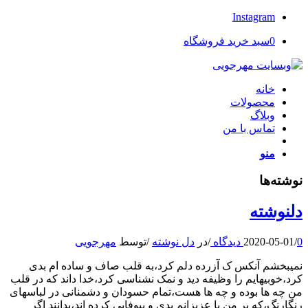
Instagram
0
سبد خرید فروشگاه
خانه
محصولات
وبلاگ
تماس با من
منو
نوشته‌ها
دلنوشته
0 دیدگاه
/
2020-05-01
/
در
دل نوشته
/
توسط
مهرجویی
نمیبخشم آنکس ک آزرده دلم کرد،به قلب صاف و ساده ام بدی
کرد،خوبیهایم را وظیفه دید و نمک نشناسی کرد،خدا داند که در قلب
من چه ها بوده و چه ها هست،تمام حسودان و دشمنانی در لباسهای
رنگارنگ،که بر من یا عزیزانم بدی و بیوفایی کرده اند،بدانند اگر