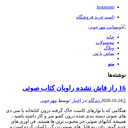
Instagram
0
سبد خرید فروشگاه
خانه
محصولات
وبلاگ
تماس با من
منو
نوشته‌ها
16 راز فاش نشده راویان کتاب صوتی
2 دیدگاه
/
2020-10-24
/
در
اخبار
/
توسط
مهرجویی
هنگامی که با نوارهای کاست خاک گرفته درون کتابخانه یا سی دی
های صوتی دسته بندی شده درون کشو سر و کار داشته باشید ،
همیشه کتابهای صوتی جز محبوب ترین ها هستند. فن آوری های
جدید گوش دادن به فایل های صوتی بزرگ را آسان کرده است و