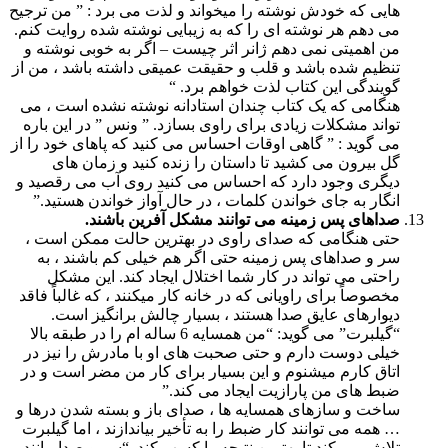
هایی که خودش نوشته را میخواند و لذت می برد : ” من ترجیح
می دهم هر نوشته ای را که به زیبایی نوشته شده روایت کنم.
من اهمیتی نمی دهم ژانر اثر چیست – اگر به خوبی نوشته و
تنظیم شده باشد و قلب و حقیقت عمیقی داشته باشد ، من از
گویندگی این کتاب لذت خواهم برد. “
هنگامی که یک کتاب چندان استادانه نوشته نشده است ، می
تواند مشکلات زیادی برای راوی بسازد. ” ونس ” در این باره
می گوید : ” گاهی اوقات احساس می کنید که پاهای خود را از
گل بیرون می کشید تا داستان را زنده کنید و زمان های
دیگری وجود دارد که احساس می کنید روی آب می رقصید و
انگار به جای خواندن کلمات ، در حال آواز خواندن هستید.”
صداهای پس زمینه می توانند مشکل آفرین باشند.
حتی هنگامی که صدای راوی در بهترین حالت ممکن است ،
سر و صداهای پس زمینه حتی اگر هم خیلی کم باشند ، به
راحتی می تواند در کار شما اختلال ایجاد کند. این مشکل
مخصوصاً برای راویانی که در خانه کار میکنند ، که غالباً فاقد
دیوارهای عایق صدا هستند ، بسیار چالش برانگیز است.
“گیلبرت” می گوید: “من همسایه 6 ساله ام را در طبقه بالا
خیلی دوست دارم و حتی صحبت های او با مادرش را نیز در
اتاق کارم میشنوم و این بسیار برای کار من مضر است و در
ضبط های من پارازیت ایجاد می کند.”
ساخت و سازهای همسایه ها ، صدای باز و بسته شدن درها و
… همه می توانند کار ضبط را به تأخیر بیاندازند ، اما گیلبرت
تلاش می کند تا بهترین نتیجه را کسب کند. “سر و صدا مانند