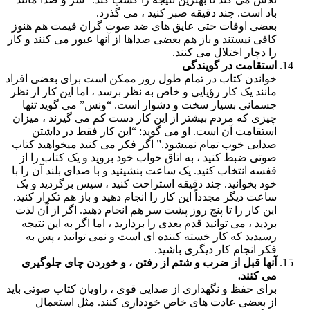
باد است. چند دقیقه صبر کنید ، می گذرد.
بعضی اوقات حتی عایق های ضد صوت گران قیمت هم هنوز
کافی نیستند و باز هم بعضی صداها از آنها عبور می کنند و کار
را دچار اختلال می کنند.
استقامت در گویندگی
خواندن کتاب در تمام طول روز ممکن است برای بعضی افراد
مانند یک کار رؤیایی و خاص به نظر برسد ، اما این کار از نظر
جسمانی بسیار سخت و دشوار است. “ونس” می گوید تنها
چیزی که مردم بیشتر از این کار دست کم می گیرند ، میزان
استقامت آن است. او می گوید: “این کار فقط در داشتن
صدایی خوب تمام نمیشود.” اگر فکر می کنید میخواهید کتاب
صوتی ضبط کنید ، به اتاق خواب خود بروید و یک کتاب را از
قفسه انتخاب کنید. یک ساعت بنشینید و با صدای بلند آن را با
خود بخوانید. چند دقیقه استراحت کنید ، سپس برگردید و یک
ساعت دیگر مجدداً این کار را انجام دهید و باز هم تکرار کنید.
این کار را تا پنج روز پشت سر هم انجام دهید. اگر از آن لذت
بردید ، می توانید قدم بعدی را بردارید ، اما اگر به این نتیجه
رسیدید که کار خسته کننده ای است و نمی توانید ، پس به
فکر انجام کار دیگری باشید.
آنها قبل از ضرب و شتم از رفتن ، و خوردن چای جلوگیری
می کنند.
برای حفظ و نگهداری از صدایی قوی ، راویان کتاب صوتی باید
از بعضی عادت های خاص خودداری کنند. مثل استعمال