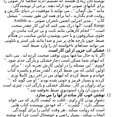
نویسندگان زیادی هستند که تصمیم دارند شخصاً کار صوتی را
برای کتابهای صوتی خود ارائه دهند. برخی از نویسندگان ،
مانند ” نیل گیمان ” ، می توانند با موفقیت در دنیای نگارش و
روایت قدم بگذارند ، اما برای همه این طور نیست. ” میشل
کاب ” ، مدیر اجرایی انجمن ناشران صوتی ، به Audible
Range گفت: “آنها درک نمی کنند که این کار چقدر سخت
است.” ” انجام کارهایی مانند ثابت و بی حرکت ماندن در
جلوی میکروفون و یا حتی پوشیدن لباس مناسب در هنگام
ضبط. چون پارچه های پر سر و صدا مانند پلی استر و نایلونی
می توانند صداهای ناخواسته ای را وارد ضبط کنند.
خشکی لب جزیی از این کار است.
اگر تا به حال ساعتها بدون توقف صحبت کرده اید ، می دانید
که لبهای شما ممکن است دچارخشکی و پارگی جدی شود. ”
لاووی ” این مسئله را در اولین کارش تجربه کرد : ” برای
اولین كتابی كه من ضبط كردم ، آنقدر مدام و یکسره کتاب
خواندم و ضبط کردم که لبهای من در آخر روز کاملا ورم
کردند و بسیار قرمز و خونی شده بودند.” او می گوید که : ”
برای راویان پر کار ، مشکل خشکی و پارگی لب ، چیزی است
که بدون آن وارد استودیوی ضبط نخواهند شد.”
نوشتن خوب کار ساده تر آنها را مي سازد.
دشوار بودن کار راوی ، اغلب به کیفیت کاری که می خواند
بستگی دارد. ” گیلبرت ” ، که خودش نویسنده کتاب هایی
است که روایت میکند ، هر وقت کتابی را برای گویندگی
انتخاب میکند ، بسیار راضی و خوشحال است چرا که نوشته