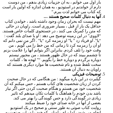
بار اول می خوانم ، به آن جزییات زیادی بدهم ، من دوست
دارم از خواندنم در استودیو ، به همان اندازه که اولین بار است
که کتاب می خوانم لذت ببرم.”
آنها به دنبال کلمات صحیح هستند …
مهم نیست که بحران زمان وجود داشته باشد ، خواندن کتاب
حداقل یک بار از قبل ، بسیار ضروری است. راویان در حالی
که متن را کمرنگ می کنند ، در جستجوی کلمات خاص هستند.
“لاووی” در این زمینه توضیح می دهد : او با صدای بلند گفت :
“یا”. او فریاد زد ” یا” او زمزمه کرد “یا” . اگر من نمی دانم که
او آن را زمزمه کرد تا زمانی که من خط را می گویم ، من
وقت خود را تلف کردم. بنابراین اگر بتوانم آنها را علامت بزنم
تا چشمم ببیند که در حال ظهور هستند ، من مجبور نیستم
دوباره برگردم و دوباره خط را بگویم. “” لهجه ها ، کلمات
سخت تلفظ شده و نام شخصیت ها موارد دیگری هستند که
راویان به دنبال آن هستند.
توضیحات فیزیکی
گیلبرت در این باره میگوید : من هنگامی که در حال صحبت
کردن از زبان شخصیت های کتاب هستم ، حس میکنم که آن
شخصیت خود من هستم و هنگام صحبت کردن حتی اگر نیاز
باشد بدن خودم را هماهنگ با کلمات تکان میدهم که تاثیر
زیادی در گویندگی دارد و حس گویندگی را بهتر می کند.
بعضی از آنها در خانه صدای خود را ضبط میکنند
روایت کتاب صوتی به طور سنتی و صحیح در یک استودیو
انجام می شود ، اما برای راویانی که خود را در این صنعت به