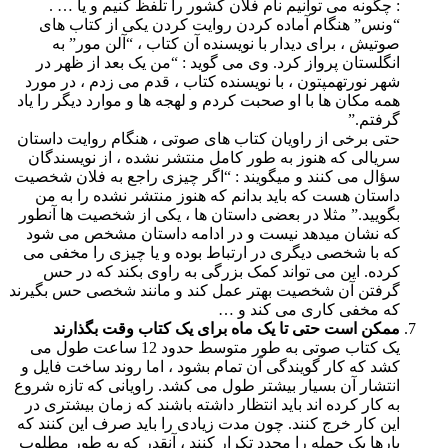
: چگونه می توانیم نام فلان کشور را تلفظ کنیم و یا … .
“ونس” هنگام آماده کردن روایت کردن یکی از کتاب های
صوتیش ، برای دیدار با نویسنده آن کتاب ، “آلن مور” به
انگلستان پرواز کرد. وی می گوید : “من یک بعد از ظهر در
شهر نورتهمپتون ، با نویسنده کتاب ، قدم می زدم ، در مورد
همه مکان ها با او صحبت کردم و لهجه ها و موارد دیگر را یاد
گرفتم.”
حتی برخی از راویان کتاب های صوتی ، هنگام روایت داستان
سریالی که هنوز به طور کامل منتشر نشده ، از نویسندگان
سؤال می کنند و میگویند : “اگر چیزی راجع به فلان شخصیت
داستان هست که باید بدانم که هنوز منتشر نشده را به من
بگویید.” مثلا در بعضی داستان ها ، یکی از شخصیت ها آنطور
که نشان میدهد نیست و در ادامه داستان مشخص می شود
که با شخصی دیگری در ارتباط بوده و یا چیزی را مخفی می
کرده. این می تواند کمک بزرگی به راوی بکند که در حس
گرفتن آن شخصیت بهتر عمل کند و مانند شخصی حس بگیرند
که مخفی کاری می کند و …
ممکن است حتی تا یک ماه برای یک کتاب وقت بگذارند
یک کتاب صوتی به طور متوسط حدود 12 ساعت طول می
کشد که کار گویندگی آن تمام بشود ، اما روند ساخت فایل و
انتشار آن بسیار بیشتر طول می کشد. راویانی که تازه شروع
به کار کرده اند باید انتظار داشته باشند که زمان بیشتری در
این کار خرج کنند. چون مدت زیادی را باید صرف این کنند که
بارها یک جمله را مجدد تکرار کنند ، آنقدر که به طور مطلوب