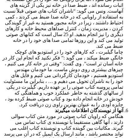
اثبات رسانده اند ، ضبط صدا در خانه نیز یکی از گزینه های
آنهاست. ونس می گوید: “ناشران کتاب های صوتی قبلاً نسبت
به استفاده از راویانی که در خانه صدا ضبط می کردند ، کمی
احتیاط داشتند ، زیرا در خانه مجبور هستید به غیر از گویندگی
کردن ، مدیریت زمان ، کنترل صداهای محیط خانه و کارهای
دیگری را نیز انجام بدهید. او 25 سال است که کتابهای صوتی
تولید می کند و این روزها تمامی صدا های خود را در خانه
ضبط می کند.
چاما گیلبرت ، که کارهای خود را در استودیو های کوچک
خانگی ضبط میکند ، می گوید :” فکر نکنید که انجام این کار در
خانه آسان تر است”. وی گفت: “وقتی در خانه کار می کنیم ،
چیزهای بیشتری روی دوش ماست. ما خودمان مهندس
استودیو هستیم ، خودمان کارگردانی می کنیم و فایل های
خود را به ناشران تحویل می دهیم و … ، بنابراین ما مسئولیت
تمامی پروسه کتاب صوتی را بر عهده داریم. گیلبرت در یکی
از سالهای گذشته به خاطر عملکرد خوب و هماهنگی که
خودش در خانه انجام داده بود و کتاب صوتی ضبط کرده بود ،
جایزه آودی را به عنوان بهترین راوی زن دریافت کرد.
آنها از نویسندگان اطلاعات میگیرند
هنگامی که راویان کتاب صوتی در مورد متن کتاب سوالی
دارند ، آنها گاهی مستقیماً با نویسنده ی کتاب تماس می
گیرند. مکاتبات بین گوینده کتاب و نویسنده کتاب اغلب می
تواند مختصر باشد ، مانند ارسال یک ایمیل که در آن می پرسد