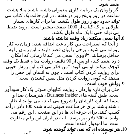
ضبط شود.
اگر راویان یک برنامه کاری معمولی داشته باشند مثلا هشت
ساعت در روز و پنج روز در هفته ، در این حالت یک کتاب می
تواند حدود چهار روز طول بکشد. اما برای کارهای بسیار
طولانی تر که کتاب از 1000 صفحه بیشتر است ، روند ضبط
می تواند حتی تا یک ماه طول بکشد.
آنها سعی میکنند زیاد وقفه نداشته باشند.
از آنجا که استراحت بین کار باعث اضافه شدن زمان به کار
روزانه می شود ، برخی راویان قصد دارند تا این زمان را به
حداقل برسانند. “لاووی” سعی می کند تا زمانی که امکان
دارد ضبط کند ، او پس از 90 دقیقه روایت مدام فقط یک وقفه
کوچک میکند. او می گوید: “من فکر می کنم این روش خوبی
برای روایت کردن کتاب است ، چون به انسان این حس را
میدهد که گویی روایت کردن مثل نفس کشیدن است.”
پولش خوب است.
حتی برای تازه واردان ، روایت کتابهای صوتی یک کار سودآور
است. طبق گفته های Business Insider ، هنرمندان صدا و
سیما که تازه کارشان را شروع می کنند ، می توانند انتظار
داشته باشند برای هر ساعت صوتی تمام شده 100 دلار درآمد
کسب کنند. برای حرفه ای ها در این صنعت ، این رقم می
توانند به 500 دلار نیز برسد. البته در ایران این رقم متفاوت
است اما امیدوار کننده است.
هر نویسنده ای که نمی تواند گوینده شود.