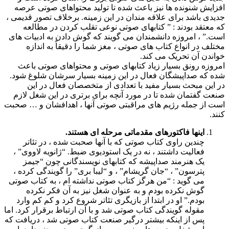
افزایش شنونده ها نیز باعث شده تا تولید محتواهای صوتی عرصه
جدیدی باشد برای علاقه مندان در این زمینه. برخلاف تصور قدیمی ،
که معتقد بودند : ” کتابهای صوتی نوعی تقلب کردن در مطالعه
است.” ، امروزه دانشمندان می گویند که گوش دادن به ادبیات های
مختلف در انواع کتاب های صوتی ، مغز شما را دقیقاً به اندازه
خواندن آن تحریک می کند.
امروزه رونق بسیار زیاد کتابهای صوتی و محتواهای صوتی باعث
شده که صداپیشگان فعال در این زمینه بسیار سرشان شلوغ شود.
در این مبحث بسیار مفید با تعدادی از متخصصان فعال در این
صنعت گفتمان شده تا در مورد آنچه برای برتری در این شغل لازم
است از جمله رژیم های مراقبتی صوتی آنها ، اهدافشان و … صحبت
کنند.
اینها فاکتورهای مقدماتی مرحله ای هستند.
چندین راوی کتاب صوتی که با آنها صحبت شده ، در تئاتر
فعالیت داشتند ، نه در یک استودیوی ضبط. “ژانویه لاووی” ،
یک هنرمند صداپیشه که کتابهای نویسندگانی چون “جیمز
پترسون” ، “جان گریشام” ، و “لیبا بری” را گویندگی کرده ،
می گوید : “من هرگز کتاب صوتی نداشته ام ، به کتاب صوتی
گوش نکرده بودم و به عنوان شغل نیز به آن فکر نکرده
بودم.” او در ابتدا از بازیگری تئاتر شروع کرد و کم کم وارد
مقوله گویندگی کتاب صوتی شد و با آن ارتباط برقرار کرد. اما
پس از اینکه بیشتر درگیر صنعت کتاب صوتی شد ، دریافت که