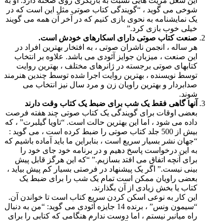
این شغل مزیت هایی نسبت به بازیگری روی صحنه دارد. او به
شوخی می گوید ، “گویندگی کتاب صوتی مثل این است که در
یک نمایشنامه به نحوی بازی کنیم که در آخر آن همه می گویند
خیلی خوب بازی کرد.”
صنعت کتاب صوتی دارای اسکارهای خودش است.
هر ساله ، انجمن ناشران صوتی ، به افتخار بهترین افراد در
این صنعت ، میزبان جوایز آئودی می باشد. علاوه بر انتخاب
کتابهای صوتی برجسته در ژانرهای مختلف ، بهترین روایت
توسط نویسنده ، بهترین روایت اجرا شده توسط چندین هنرمند
صدابردار و بهترین راویان زن و مرد سال نیز انتخاب می
شوند.
آنها گاهی فقط یک شب برای ضبط یک کتاب وقت دارند
بعضی اوقات برای گویندگی یک کتاب صوتی چند هفته فرصت
داده می شود ، اما این بهترین حالت است. “تاویا گیلبرت” ، كه
بیش از 500 جلد کتاب صوتی را ضبط كرده است ، می گوید :
“جهان نشر بسیار سریع است ، بنابراین ما باید آماده باشیم كه
به این درخواست پاسخ دهیم و در برنامه خود جای خود را
برای آنچه اتفاق می افتد بسازیم.” “که این هرگز قابل پیش
بینی نیست.” اگر یک پیشنهاد در فرصتی بسیار کم پیش بیاید ،
بعضی راویان ممکن است تمام یک شب را برای ضبط یک
کتاب یا بخش زیادی از آن بگذارند.
این کار به نوعی اسکن کردن سریع کتاب است تا خواندن آن.
“سیمون ونس” ، برنده 14 جایزه آئودی می گوید: “من به دنبال
راه میانبر نیستم ، اما دوست ندارم هنگامی که کتابی را برای