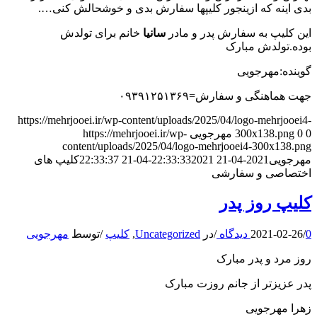
بدی اینه که ازینجور کلیپها سفارش بدی و خوشحالش کنی….
این کلیپ به سفارش پدر و مادر
سانیا
خانم برای تولدش
بوده.تولدش مبارک
گوینده:مهرجویی
جهت هماهنگی و سفارش=۰۹۳۹۱۲۵۱۳۶۹
https://mehrjooei.ir/wp-content/uploads/2025/04/logo-mehrjooei4-
0
0
300x138.png
مهرجویی
https://mehrjooei.ir/wp-
content/uploads/2025/04/logo-mehrjooei4-300x138.png
مهرجویی
2021-04-21 22:33:33
2021-04-21 22:33:37
کلیپ های
اختصاصی و سفارشی
کلیپ روز پدر
0 دیدگاه
/
2021-02-26
/
در
Uncategorized
,
کلیپ
/
توسط
مهرجویی
روز مرد و پدر مبارک
پدر عزیزتر از جانم روزت مبارک
زهرا مهرجویی