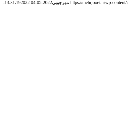
https://mehrjooei.ir/wp-conten
مهرجویی
2022-05-04 13:31:19
2022-