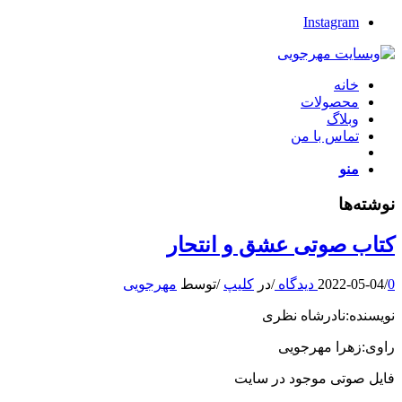
Instagram
خانه
محصولات
وبلاگ
تماس با من
منو
نوشته‌ها
کتاب صوتی عشق و انتحار
0 دیدگاه
/
2022-05-04
/
در
کلیپ
/
توسط
مهرجویی
نویسنده:نادرشاه نظری
راوی:زهرا مهرجویی
فایل صوتی موجود در سایت