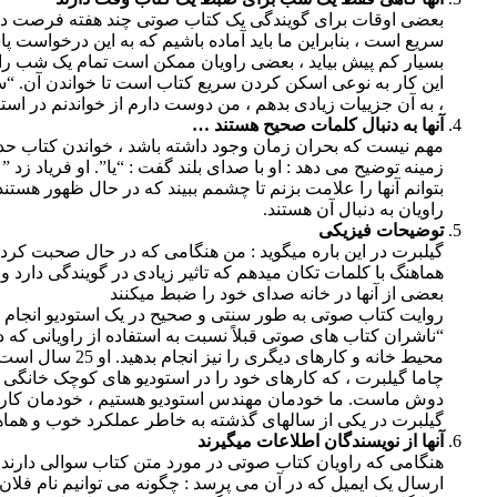
سریع است ، بنابراین ما باید آماده باشیم كه به این درخواست پ
بسیار کم پیش بیاید ، بعضی راویان ممکن است تمام یک شب را ب
، به آن جزییات زیادی بدهم ، من دوست دارم از خواندنم در استو
آنها به دنبال کلمات صحیح هستند …
مهم نیست که بحران زمان وجود داشته باشد ، خواندن کتاب حدا
زمینه توضیح می دهد : او با صدای بلند گفت : “یا”. او فریاد زد 
بتوانم آنها را علامت بزنم تا چشمم ببیند که در حال ظهور هست
راویان به دنبال آن هستند.
توضیحات فیزیکی
گیلبرت در این باره میگوید : من هنگامی که در حال صحبت ک
هماهنگ با کلمات تکان میدهم که تاثیر زیادی در گویندگی دارد و
بعضی از آنها در خانه صدای خود را ضبط میکنند
روایت کتاب صوتی به طور سنتی و صحیح در یک استودیو انجام می 
“ناشران کتاب های صوتی قبلاً نسبت به استفاده از راویانی که 
محیط خانه و کارهای دیگری را نیز انجام بدهید. او 25 سال است که کتابهای صوتی تولید می کند و این روزها تمامی صدا های خود را در خانه ضبط می کند.
چاما گیلبرت ، که کارهای خود را در استودیو های کوچک خانگی 
دوش ماست. ما خودمان مهندس استودیو هستیم ، خودمان کارگردا
گیلبرت در یکی از سالهای گذشته به خاطر عملکرد خوب و هماهنگ
آنها از نویسندگان اطلاعات میگیرند
هنگامی که راویان کتاب صوتی در مورد متن کتاب سوالی دارند ، 
ارسال یک ایمیل که در آن می پرسد : چگونه می توانیم نام فلان