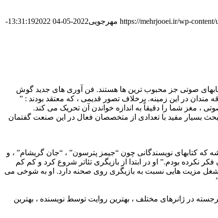
https://mehrjooei.ir/wp-conten
مهرجویی
2022-05-04 13:31:19
2022-
تابهای صوتی جز محبوب ترین ها هستند. فن آوری های جدید گوش
ندان در این زمینه. برخلاف تصور قدیمی ، که معتقد بودند : ”
، مغز شما را دقیقاً به اندازه خواندن آن تحریک می کند.
بحث بسیار مفید با تعدادی از متخصصان فعال در این صنعت گفتمان
یشه که کتابهای نویسندگانی چون “جیمز پترسون” ، “جان گریشام” ، و
ر نکرده بودم.” او در ابتدا از بازیگری تئاتر شروع کرد و کم کم
ین شغل مزیت هایی نسبت به بازیگری روی صحنه دارد. او به شوخی می
برجسته در ژانرهای مختلف ، بهترین روایت توسط نویسنده ، بهترین