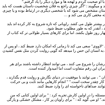
ا او صحبت کردم و لهجه ها و موارد دیگر را یاد گرفتم.”
د و میگویند : “اگر چیزی راجع به فلان شخصیت داستان هست که باید
 داستان مشخص می شود که با شخصی دیگری در ارتباط بوده و یا چیزی
که مخفی کاری می کند و …
تشار آن بسیار بیشتر طول می کشد. راویانی که تازه شروع به کار کرده اند باید
ند ، آنقدر که به طور مطلوب ضبط شود.
ار روز طول بکشد. اما برای کارهای بسیار طولانی تر که کتاب از
. “لاووی” سعی می کند تا زمانی که امکان دارد ضبط کند ، او پس از
ن به انسان این حس را میدهد که گویی روایت کردن مثل نفس کشیدن
 گفته های Business Insider ، هنرمندان صدا و سیما که تازه کارشان را شروع می کنند ، می توانند انتظار داشته باشند برای هر
 ” ، می توانند با موفقیت در دنیای نگارش و روایت قدم بگذارند ،
اشران صوتی ، به Audible Range گفت: “آنها درک نمی کنند که این کار چقدر سخت است.” ” انجام کارهایی مانند ثابت و بی حرکت
انند صداهای ناخواسته ای را وارد ضبط کنند.
ئله را در اولین کارش تجربه کرد : ” برای اولین كتابی كه من
.” او می گوید که : ” برای راویان پر کار ، مشکل خشکی و پارگی