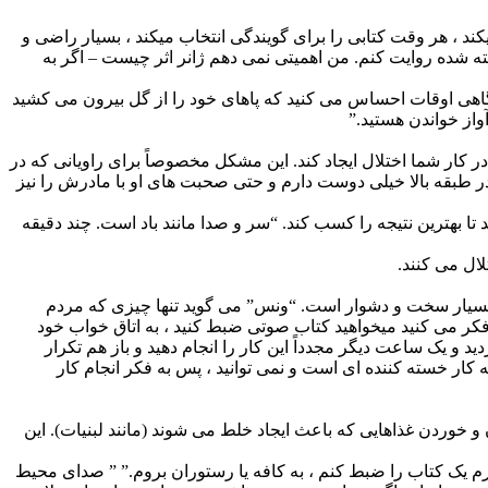
د ، هر وقت کتابی را برای گویندگی انتخاب میکند ، بسیار راضی و
ه شده روایت کنم. من اهمیتی نمی دهم ژانر اثر چیست – اگر به
 گاهی اوقات احساس می کنید که پاهای خود را از گل بیرون می کشید
واز خواندن هستید.”
کار شما اختلال ایجاد کند. این مشکل مخصوصاً برای راویانی که در
اقد دیوارهای عایق صدا هستند ، بسیار چالش برانگیز است. “گیلبرت” می گوید: “من همسایه 6 ساله ام را در طبقه بالا خیلی دوست دارم و حتی صحبت های او با مادرش را نیز
تا بهترین نتیجه را کسب کند. “سر و صدا مانند باد است. چند دقیقه
ال می کنند.
ی بسیار سخت و دشوار است. “ونس” می گوید تنها چیزی که مردم
فکر می کنید میخواهید کتاب صوتی ضبط کنید ، به اتاق خواب خود
د و یک ساعت دیگر مجدداً این کار را انجام دهید و باز هم تکرار
 که کار خسته کننده ای است و نمی توانید ، پس به فکر انجام کار
خوردن غذاهایی که باعث ایجاد خلط می شوند (مانند لبنیات). این
ارم یک کتاب را ضبط کنم ، به کافه یا رستوران بروم.” ” صدای محیط