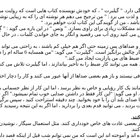
ی دارد. ” گیلبرت ” ، که خودش نویسنده کتاب هایی است که روایت میکن
ذت می برد : ” من ترجیح می دهم هر نوشته ای را که به زیبایی نوشت
شد ، من از گویندگی این کتاب لذت خواهم برد. “
د مشکلات زیادی برای راوی بسازد. ” ونس ” در این باره می گوید : ”
س می کنید روی آب می رقصید و انگار به جای خواندن کلمات ، در حال آ
داهای پس زمینه حتی اگر هم خیلی کم باشند ، به راحتی می تواند در 
خانه کار میکنند ، که غالباً ف
ضبط های من پارازیت ایجاد می کند.”
می توانند کار ضبط را به تأخیر بیاندازند ، اما گیلبرت تلاش می کند 
تند و باز هم بعضی صداها از آنها عبور می کنند و کار را دچار اختل
ند یک کار رؤیایی و خاص به نظر برسد ، اما این کار از نظر جسمان
او می گوید: “این کار فقط در داشتن صدایی خوب تمام نمیشود.” اگر 
 صدای بلند آن را با خود بخوانید. چند دقیقه استراحت کنید ، سپس برگردی
ت بردید ، می توانید قدم بعدی را بردارید ، اما اگر به این نتیجه رسیدید
نند.
ز بعضی عادت های خاص خودداری کنند. مثل استعمال سیگار ، نوشیدن و 
نند.
ده اند و آموخته اند این است که من نمی توانم شب قبل از اینکه قصد د