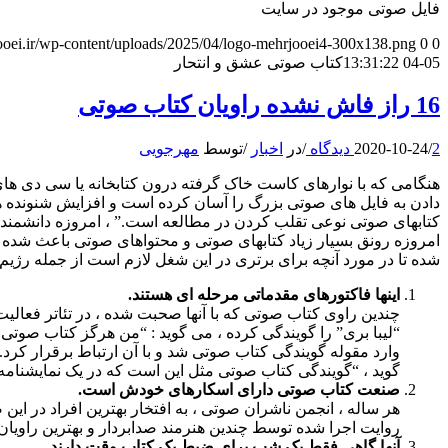
فایل صوتی موجود در سایت
jooei.ir/wp-content/uploads/2025/04/logo-mehrjooei4-300x138.png
0
0
05-04 13:31:22
کتاب صوتی عشق و انتحار
16 راز فاش نشده راویان کتاب صوتی
2 دیدگاه
/
2020-10-24
/
در
اخبار
/
توسط
مهرجویی
هنگامی که با نوارهای کاست خاک گرفته درون کتابخانه یا سی دی ه
دادن به فایل های صوتی بزرگ را آسان کرده است و افزایش شنونده ها 
کتابهای صوتی نوعی تقلب کردن در مطالعه است.” ، امروزه دانشمندان 
امروزه رونق بسیار زیاد کتابهای صوتی و محتواهای صوتی باعث شده 
شده تا در مورد آنچه برای برتری در این شغل لازم است از جمله رژیم
اینها فاکتورهای مقدماتی مرحله ای هستند.
چندین راوی کتاب صوتی که با آنها صحبت شده ، در تئاتر فعالیت
“لیبا بری” را گویندگی کرده ، می گوید : “من هرگز کتاب صوتی ن
وارد مقوله گویندگی کتاب صوتی شد و با آن ارتباط برقرار کر
گوید ، “گویندگی کتاب صوتی مثل این است که در یک نمایشنامه 
صنعت کتاب صوتی دارای اسکارهای خودش است.
هر ساله ، انجمن ناشران صوتی ، به افتخار بهترین افراد در این
روایت اجرا شده توسط چندین هنرمند صدابردار و بهترین راویان
آنها گاهی فقط یک شب برای ضبط یک کتاب وقت دارند