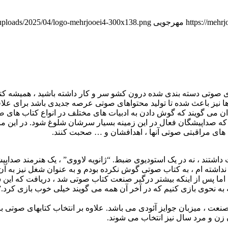
https://mehr
مهرجویی
t/uploads/2025/04/logo-mehrjooei4-300x138.png
ای صوتی دسته بندی شده درون کشو سر و کار داشته باشید ، همیشه ک
نیز باعث شده تا تولید محتواهای صوتی عرصه جدیدی باشد برای علاقه م
می گویند که گوش دادن به ادبیات های مختلف در انواع کتاب های صوتی 
که صداپیشگان فعال در این زمینه بسیار سرشان شلوغ شود. در این م
 های مراقبتی صوتی آنها ، اهدافشان و … صحبت کنند.
 داشتند ، نه در یک استودیوی ضبط. “ژانویه لاووی” ، یک هنرمند صداپ
داشته ام ، به کتاب صوتی گوش نکرده بودم و به عنوان شغل نیز به آن فک
د. اما پس از اینکه بیشتر درگیر صنعت کتاب صوتی شد ، دریافت که ا
به نحوی بازی کنیم که در آخر آن همه می گویند خیلی خوب بازی کرد.”
 صنعت ، میزبان جوایز آئودی می باشد. علاوه بر انتخاب کتابهای صوتی 
 زن و مرد سال نیز انتخاب می شوند.