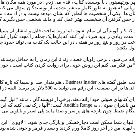
 نورتهمپتون ، با نویسنده کتاب ، قدم می زدم ، در مورد همه مکان ها ب
یالی که هنوز به طور کامل منتشر نشده ، از نویسندگان سؤال می کنن
استان ها ، یکی از شخصیت ها آنطور که نشان میدهد نیست و در ادامه
ه در حس گرفتن آن شخصیت بهتر عمل کند و مانند شخصی حس بگیرند 
 حدود 12 ساعت طول می کشد که کار گویندگی آن تمام بشود ، اما روند ساخت فایل و ان
 مدت زیادی را باید صرف این کنند که بارها یک جمله را مجدد تکرار کن
 در روز و پنج روز در هفته ، در این حالت یک کتاب می تواند حدود چه
نه می شود ، برخی راویان قصد دارند تا این زمان را به حداقل برسانند
د: “من فکر می کنم این روش خوبی برای روایت کردن کتاب است ، چو
حتی برای تازه واردان ، روایت کتابهای صوتی یک کار سودآور است. طبق
 کتابهای صوتی خود ارائه دهند. برخی از نویسندگان ، مانند ” نیل گیمان
اما برای همه این طور نیست. ” میشل کاب ” ، مدیر اجرایی انجمن ن
م ضبط. چون پارچه های پر سر و صدا مانند پلی استر و نایلونی می تو
ه لبهای شما ممکن است دچارخشکی و پارگی جدی شود. ” لاووی ” این مس
بهای من در آخر روز کاملا ورم کردند و بسیار قرمز و خونی شده بودند