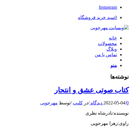
Instagram
0
سبد خرید فروشگاه
خانه
محصولات
وبلاگ
تماس با من
منو
نوشته‌ها
کتاب صوتی عشق و انتحار
0 دیدگاه
/
2022-05-04
/
در
کلیپ
/
توسط
مهرجویی
نویسنده:نادرشاه نظری
راوی:زهرا مهرجویی