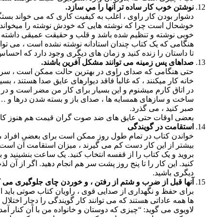
نوشتن خوب کار ساده تر آنها را مي سازد.
دشوار بودن کار راوی ، اغلب به کیفیت کاری که می خواند بستگ
خوشحال است چرا که نوشته هایی که خودش نوشته را میخواند و ل
خوبی نوشته و تنظیم شده باشد و قلب و حقیقت عمیقی داشته با
هنگامی که یک کتاب چندان استادانه نوشته نشده است ، می توان
تا داستان را زنده کنید و زمان های دیگری وجود دارد که احسا
صداهای پس زمینه می توانند مشکل آفرین باشند.
حتی هنگامی که صدای راوی در بهترین حالت ممکن است ، سر و ص
در اتاق کارم میشنوم و این بسیار برای کار من مضر است و در 
ساخت و سازهای همسایه ها ، صدای باز و بسته شدن درها و … همه 
صبر کنید ، می گذرد.
بعضی اوقات حتی عایق های ضد صوت گران قیمت هم هنوز کافی نیس
استقامت در گویندگی
خواندن کتاب در تمام طول روز ممکن است برای بعضی افراد مان
بیشتر از این کار دست کم می گیرند ، میزان استقامت آن است. 
بروید و یک کتاب را از قفسه انتخاب کنید. یک ساعت بنشینید و با
کنید. این کار را تا پنج روز پشت سر هم انجام دهید. اگر از آن لذ
دیگری باشید.
آنها قبل از ضرب و شتم از رفتن ، و خوردن چای جلوگیری می ک
برای حفظ و نگهداری از صدایی قوی ، راویان کتاب صوتی باید ا
ها همه عاداتی هستند که می توانند کار گویندگی را دچار اختلال ک
لاویوی می گوید: “چیزی که دوستان و خانواده من با آن کنار آم