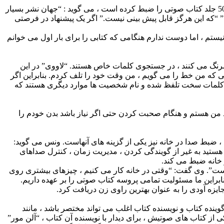
بعضی اوقات برای گویندگی یک کتاب صوتی چند هفته فرصت داده می شود ، اما این بهترین حالت است. “تاویا گیلبرت” ، كه بیش از 500 جلد کتاب صوتی را ضبط كرده است ، می گوید : “جهان نشر بسیار
م.” “که این هرگز قابل پیش بینی نیست.” اگر یک پیشنهاد در فرصتی
 جایزه آئودی می گوید: “من به دنبال راه میانبر نیستم ، اما دوست ندارم هنگامی که کتابی را برای بار اول می خوانم
مرنگ می کنند ، در جستجوی کلمات خاص هستند. “لاووی” در این
زمانی که من خط را می گویم ، من وقت خود را تلف کردم. بنابراین اگر
ها ، کلمات سخت تلفظ شده و نام شخصیت ها موارد دیگری هستند که
ن هستم و هنگام صحبت کردن حتی اگر نیاز باشد بدن خودم را
 ، ضبط صدا در خانه نیز یکی از گزینه های آنهاست. ونس می گوید:
 هستید به غیر از گویندگی کردن ، مدیریت زمان ، کنترل صداهای
ر است”. وی گفت: “وقتی در خانه کار می کنیم ، چیزهای بیشتری روی
براین ما مسئولیت تمامی پروسه کتاب صوتی را بر عهده داریم.
یزه آودی را به عنوان بهترین راوی زن دریافت کرد.
وینده کتاب و نویسنده کتاب اغلب می تواند مختصر باشد ، مانند
 از کتاب های صوتیش ، برای دیدار با نویسنده آن کتاب ، “آلن مور”