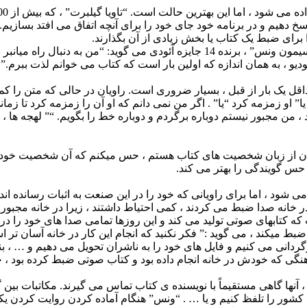
اسخ دهیم و در برنامه خود جای خود را برای آنچه اتفاق می افتد بسازی
رای ضبط یک کتاب یا بخش زیادی از آن بگذارند.
این کار به نوعی اسکن کردن سریع کتاب است تا خواندن آن. “سیمون ونس” ، برنده 14
دیو ، به همان اندازه که اولین بار است که کتاب می خوانم لذت ببرم.”
قل یک بار از قبل ، بسیار ضروری است. راویان در حالی که متن را ک
” یا” او زمزمه کرد “یا” . اگر من نمی دانم که او آن را زمزمه کرد تا 
ند ، من مجبور نیستم دوباره برگردم و دوباره خط را بگویم. “” لهجه 
ردن از زبان شخصیت های کتاب هستم ، حس میکنم که آن شخصیت خود م
 حس گویندگی را بهتر می کند.
شود ، اما برای راویانی که خود را در این صنعت به اثبات رسانده اند
در خانه صدا ضبط می کردند ، کمی احتیاط داشتند ، زیرا در خانه مجبور
ضبط میکند ، می گوید :” فکر نکنید که انجام این کار در خانه آسان ت
نی می کنیم و فایل های خود را به ناشران تحویل می دهیم و … ، بنا
ی که خودش در خانه انجام داده بود و کتاب صوتی ضبط کرده بود ، جا
آنها گاهی مستقیماً با نویسنده ی کتاب تماس می گیرند. مکاتبات بین گ
 کشور را تلفظ کنیم و یا … . “ونس” هنگام آماده کردن روایت کردن یکی