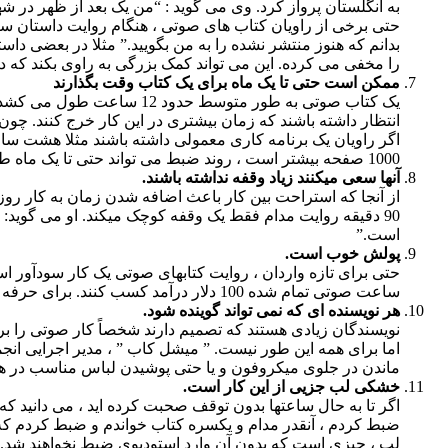
به انگلستان پرواز کرد. وی می گوید : “من یک بعد از ظهر در شهر
حتی برخی از راویان کتاب های صوتی ، هنگام روایت داستان سر
بدانم که هنوز منتشر نشده را به من بگویید.” مثلا در بعضی د
را مخفی می کرده. این می تواند کمک بزرگی به راوی بکند ک
ممکن است حتی تا یک ماه برای یک کتاب وقت بگذارند
یک کتاب صوتی به طور متوسط
انتظار داشته باشند که زمان بیشتری در این کار خرج کنند. چون
اگر راویان یک برنامه کاری معمولی داشته باشند مثلا هشت ساعت
1000 صفحه بیشتر است ، روند ضبط می تواند حتی تا یک ماه طول بکشد.
آنها سعی میکنند زیاد وقفه نداشته باشند.
از آنجا که استراحت بین کار باعث اضافه شدن زمان به کار روزا
90 دقیقه روایت مدام فقط یک وقفه کوچک میکند. او می گوی
است.”
پولش خوب است.
ساعت صوتی تمام شده 100 دلار درآمد کسب کنند. برای حرفه ای ها در این صنعت ، این رقم می توانند به 500 دلار نیز برسد. البته در ایران این رقم متفاوت است اما امیدوار کننده است.
هر نویسنده ای که نمی تواند گوینده شود.
نویسندگان زیادی هستند که تصمیم دارند شخصاً کار صوتی را برای
ماندن در جلوی میکروفون و یا حتی پوشیدن لباس مناسب در هنگا
خشکی لب جزیی از این کار است.
اگر تا به حال ساعتها بدون توقف صحبت کرده اید ، می دانید ک
ضبط كردم ، آنقدر مدام و یکسره کتاب خواندم و ضبط کردم که ل
لب ، چیزی است که بدون آن وارد استودیوی ضبط نخواهند شد.”