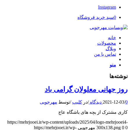
Instagram
0
سبد خرید فروشگاه
خانه
محصولات
وبلاگ
تماس با من
منو
نوشته‌ها
روز جهانی معلولان گرامی باد
0 دیدگاه
/
2021-12-03
/
در
کلیپ
/
توسط
مهرجویی
کاری مشترک از بچه های باشگاه عاج
https://mehrjooei.ir/wp-content/uploads/2025/04/logo-mehrjooei4-
0
0
300x138.png
مهرجویی
https://mehrjooei.ir/wp-