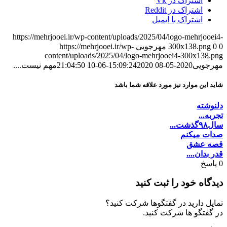
اشتراک در Vk
اشتراک در Reddit
اشتراک با ایمیل
https://mehrjooei.ir/wp-content/uploads/2025/04/logo-mehrjooei4-
0
0
300x138.png
مهرجویی
https://mehrjooei.ir/wp-
content/uploads/2025/04/logo-mehrjooei4-300x138.png
مهرجویی
2020-05-08 15:09:24
2020-06-10 21:04:50
مهم نیست....
شاید این موارد نیز مورد علاقه شما باشد
دلنوشته
تجربه...
سال۹۸گذشت...
صدات میکنم
قصه عشق
قدر بدان....
0
پاسخ
دیدگاه خود را ثبت کنید
تمایل دارید در گفتگوها شرکت کنید؟
در گفتگو ها شرکت کنید.