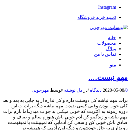
Instagram
0
سبد خرید فروشگاه
خانه
محصولات
وبلاگ
تماس با من
منو
مهم نیست….
0 دیدگاه
/
2020-05-08
/
در
دل نوشته
/
توسط
مهرجویی
برات مهم نباشه کی دوستت داره و کی نداره از یه جایی به بعد و بعد
کلی خوب بودن وقتی کسی ندیدت مهم نباشه دیگه برات.ت این
دوره زمونه به اکثریت که خوبی میکنی بد جواب میدن.اما بازم برات
مهم نباشه و زندگیتو کن آدم خوبی باش هنوزم سالم و صاف و
صادق باش خوبی کن و سعی کن آدمایی که نمیبیننت یا نمیفهمنت
رو بذاری به حال خودشون و دیگه اون آدمی که همیشه تو