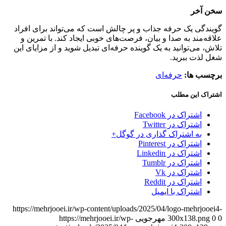
سخن آخر
گویندگی یک حرفه جذاب و پر چالش است که می‌تواند برای افراد
علاقه‌مند به صدا و بیان، فرصت‌های خوبی ایجاد کند. با تمرین و
تلاش، می‌توانید به یک گوینده حرفه‌ای تبدیل شوید و از مزایای این
شغل لذت ببرید.
برچسب ها:
حرفه‌ای
اشتراک این مطلب
اشتراک در Facebook
اشتراک در Twitter
به اشتراک گذاری در گوگل+
اشتراک در Pinterest
اشتراک در Linkedin
اشتراک در Tumblr
اشتراک در Vk
اشتراک در Reddit
اشتراک با ایمیل
https://mehrjooei.ir/wp-content/uploads/2025/04/logo-mehrjooei4-
0
0
300x138.png
مهرجویی
https://mehrjooei.ir/wp-